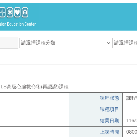
ACLS高級心臟救命術(再認證)課程
課程狀態
課程
課程項目
結業日期
116/
上課時間
0800