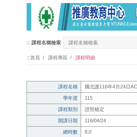
:::
課程名稱檢索
:::
首頁
課程專區
課程明細
課程名稱
國北護116年4月24日
學年度
115
課程類別
證照檢定
開課日期
116/04/24
總時數
8.0