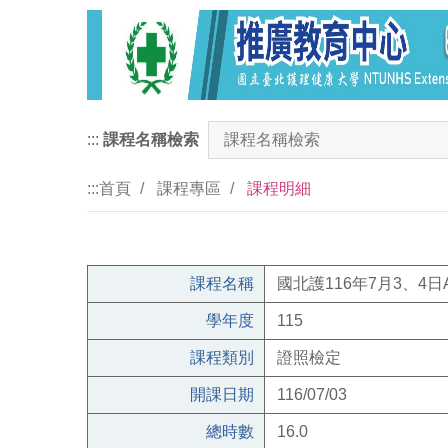
:::
課程名稱檢索
:::
首頁
課程專區
課程明細
課程名稱
國北護116年7月3、4
學年度
115
課程類別
證照檢定
開課日期
116/07/03
總時數
16.0