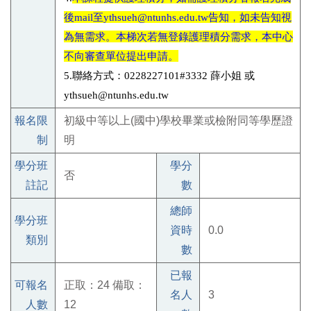
後mail至ythsueh@ntunhs.edu.tw告知，如未告知視
為無需求。本梯次若無登錄護理積分需求，本中心
不向審查單位提出申請。
5.聯絡方式：0228227101#3332 薛小姐 或
ythsueh@ntunhs.edu.tw
報名限
初級中等以上(國中)學校畢業或檢附同等學歷證
制
明
學分班
學分
否
註記
數
總師
學分班
資時
0.0
類別
數
已報
可報名
正取：24 備取：
名人
3
人數
12