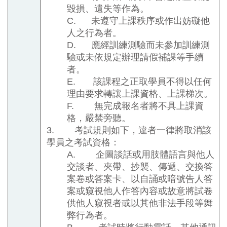
毀損、遺失等作為。
C.
未遵守上課秩序或作出妨礙他
人之行為者。
D.
應經訓練測驗而未參加訓練測
驗或未依規定辦理請假補課等手續
者。
E.
該課程之正取學員不得以任何
理由要求轉讓上課資格、上課梯次。
F.
無完成報名者將不具上課資
格，嚴禁旁聽。
3.
考試規則如下，違者一律將取消該
學員之考試資格：
A.
企圖談話或用肢體語言與他人
交談者、夾帶、抄襲、傳遞、交換答
案卷或答案卡、以自誦或暗號告人答
案或窺視他人作答內容或故意將試卷
供他人窺視者或以其他非法手段等舞
弊行為者。