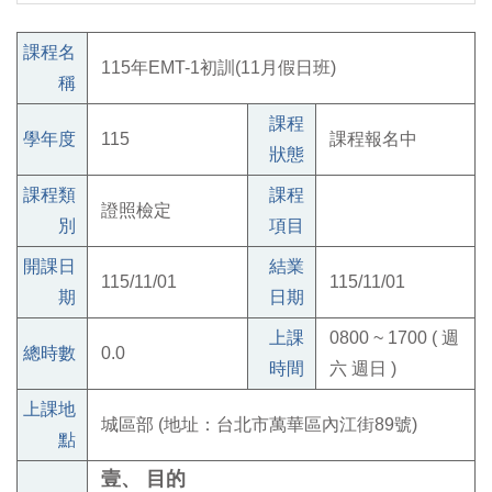
課程名
115年EMT-1初訓(11月假日班)
稱
課程
學年度
115
課程報名中
狀態
課程類
課程
證照檢定
別
項目
開課日
結業
115/11/01
115/11/01
期
日期
上課
0800 ~ 1700 ( 週
總時數
0.0
時間
六 週日 )
上課地
城區部 (地址：台北市萬華區內江街89號)
點
壹、
目的