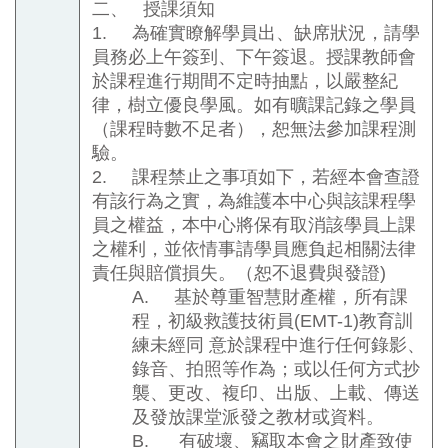
二、
授課須知
1.
為確實瞭解學員出、缺席狀況，請學
員務必上午簽到、下午簽退。授課教師會
於課程進行期間不定時抽點，以嚴整紀
律，樹立優良學風。如有曠課記錄之學員
（課程時數不足者），恕無法參加課程測
驗。
2.
課程禁止之事項如下，若經本會查證
有該行為之實，為維護本中心與該課程學
員之權益，本中心將保有取消該學員上課
之權利，並依情事請學員應負起相關法律
責任與賠償損失。（恕不退費與發證
)
A.
基於尊重智慧財產權，所有課
程，初級救護技術員
(EMT-1)
教育訓
練未經同 意於課程中進行任何錄影、
錄音、拍照等作為；或以任何方式抄
襲、更改、複印、出版、上載、傳送
及發放課堂派發之教材或資料。
B.
有破壞、竊取本會之財產致使