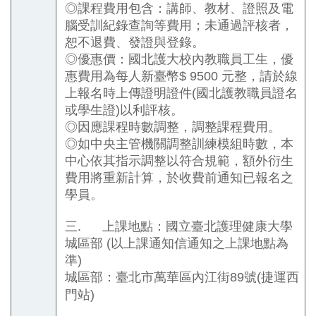
◎課程費用包含：講師、教材、證照及電
腦受訓紀錄查詢等費用；未通過評核者，
恕不退費、發證與登錄。
◎優惠價：國北護大校內教職員工生，優
惠費用為每人新臺幣
$ 9500
元整，請於線
上報名時上傳證明證件
(
國北護教職員證名
或學生證
)
以利評核。
◎因應課程時數調整，調整課程費用。
◎如中央主管機關調整訓練模組時數，本
中心依其指示調整以符合規範，額外衍生
費用將重新計算，於收費前通知已報名之
學員。
三.
上課地點：國立臺北護理健康大學
城區部
(
以上課通知信通知之上課地點為
準
)
城區部：臺北市萬華區內江街
89
號
(
捷運西
門站
)