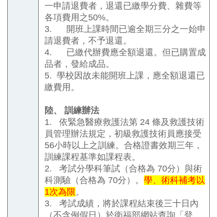
一申請退費者，退還已繳學分費、雜費等
各項費用之
50%
。
3.
開班上課時間已逾全期三分之一始申
請退費者，不予退還。
4.
已繳代辦費應全額退還。但已購置成
品者，發給成品。
5.
學校因故未能開班上課，應全額退還已
繳費用。
陸、
訓練辦法
1.
依緊急醫療救護法第
24
條及救護技術
員管理辦法規定，初級救護技術員應接受
56
小時以上之訓練。合格證書效期三年，
訓練課程基準如課程表。
2.
考試分學科筆試（合格為
70
分）與術
科測驗（合格為
70
分）。
學、術科補考以
1
次為限
。
3.
考試成績，將於課程結束後三十日內
（不含例假日）於衛福部網站查詢「登