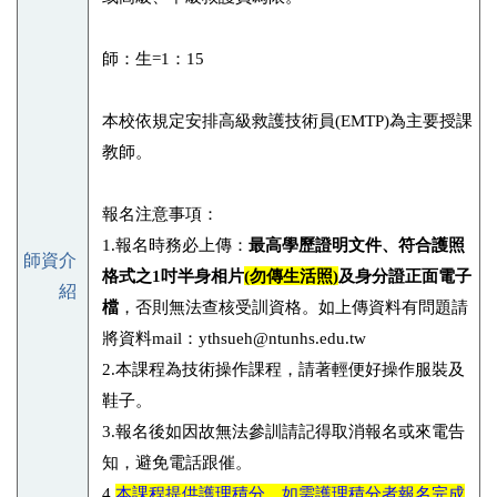
師：生=1：15
本校依規定安排高級救護技術員(EMTP)為主要授課
教師。
報名注意事項：
1.報名時務必上傳：
最高學歷證明文件、符合護照
師資介
格式之1吋半身相片
(勿傳生活照)
及身分證正面電子
紹
檔
，否則無法查核受訓資格。如上傳資料有問題請
將資料mail：ythsueh@ntunhs.edu.tw
2.本課程為技術操作課程，請著輕便好操作服裝及
鞋子。
3.報名後如因故無法參訓請記得取消報名或來電告
知，避免電話跟催。
4.
本課程提供護理積分，如需護理積分者報名完成