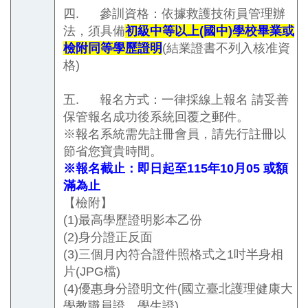
四.
參訓資格：依據救護技術員管理辦
法，須具備
初級中等以上
(
國中
)
學校畢業或
檢附同等學歷證明
(
結業證書不列入核准資
格
)
五.
報名方式：一律採線上報名 請妥善
保管報名成功後系統回覆之郵件。
※報名系統需先註冊會員，請先行註冊以
節省您寶貴時間。
※報名截止：即日起至115年10月05 或額
滿為止
【檢附】
(1)
最高學歷證明影本乙份
(2)身分證正反面
(3)
三個月內符合證件照格式之
1
吋半身相
片
(JPG
檔
)
(4)
優惠身分證明文件
(
國立臺北護理健康大
學教職員證、學生證
)