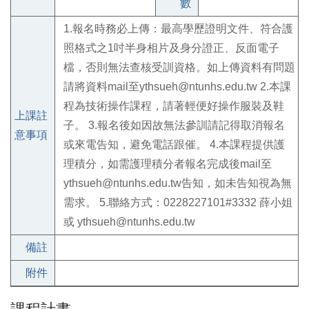
數
1.報名時務必上傳：最高學歷證明文件、符合護
照格式之1吋半身相片及身分證正、反面電子
檔，否則無法查核受訓資格。如上傳資料有問題
請將資料mail至ythsueh@ntunhs.edu.tw 2.本課
程為技術操作課程，請著輕便好操作服裝及鞋
上課註
子。 3.報名後如因故無法參訓請記得取消報名
意事項
或來電告知，避免電話跟催。 4.本課程提供護
理積分，如需護理積分者報名完成後mail至
ythsueh@ntunhs.edu.tw告知，如未告知視為無
需求。 5.聯絡方式：0228227101#3332 薛小姐
或 ythsueh@ntunhs.edu.tw
備註
附件