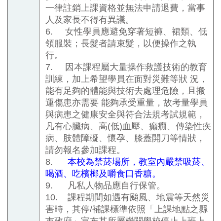
一律註銷上課資格並無法申請退費，當事
人及家長不得有異議。
6.
女性學員應避免穿著短褲、裙類、低
領服裝；長髮者請束髮，以便操作之執
行。
7.
因本課程屬大量操作救護技術的教育
訓練，加上希望學員在面對災難等狀 況，
能有足夠的體能與技術去處理危險，且搬
運傷患亦需要 能夠承受重量，故考量學員
與病患之健康安全與符合法規考試規範，
凡有心臟病、高
(
低
)
血壓、癲癇、傳染性疾
病、肢體障礙、懷孕、膝蓋開刀等情狀，
請勿報名參加課程。
8.
本校為禁菸場所，教室內嚴禁吸菸、
喝酒、吃檳榔及嚼食口香糖。
9.
凡私人物品應自行保管。
10.
課程期間如遇有颱風、地震等天然災
害時，其停
/
補課標準依照「上課地點之縣
市政府」宣布其所屬機關學校停止上班上