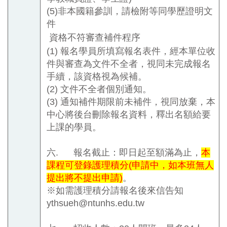
(5)
非本國籍參訓，請檢附等同學歷證明文
件
資格不符審查補件程序
(1)
報名學員所填寫報名表件，經本單位收
件與審查為文件不全者，視同未完成報名
手續，該資格視為候補。
(2)
文件不全者個別通知。
(3)
通知補件期限前未補件，視同放棄，本
中心將後台刪除報名資料，釋出名額給要
上課的學員。
六.
報名截止：即日起至額滿為止，
本
課程可登錄護理積分
(
申請中，如本班無人
提出將不提出申請
)
。
※如需護理積分請報名後來信告知
ythsueh@ntunhs.edu.tw