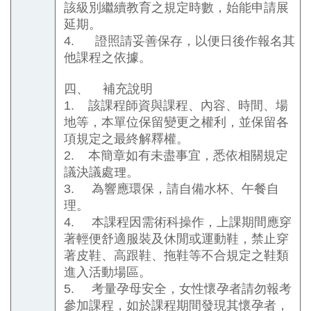
該級別繼續教育之規定時數，始能申請展
延期。
4.
證照請妥善保存，以便日後作報名其
他課程之依據。
四、
補充說明
1.
該課程師資與課程、內容、時間、場
地等，本單位保留變更之權利，並保留各
項規定之最終解釋權。
2.
本簡章如有未盡事宜，悉依相關規定
議決議處理。
3.
為響應環保，請自備水杯、午餐自
理。
4.
本課程因需術科操作，上課期間應穿
著輕便舒適服裝及休閒或運動鞋，禁止穿
著皮鞋、高跟鞋、拖鞋等不合規定之鞋類
進入活動場區。
5.
考量孕母安全，女性懷孕者請勿報考
參加課程，如於課程期間發現其懷孕者，