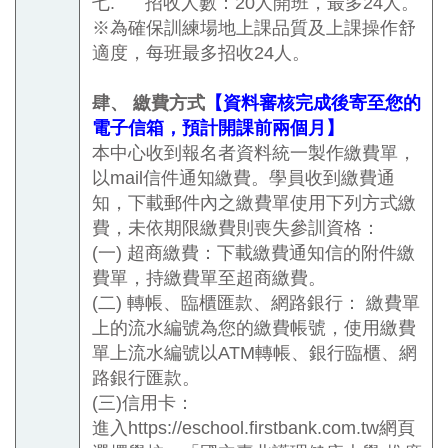
七.
招收人數：
20
人開班，最多
24
人。
※為確保訓練場地上課品質及上課操作舒
適度，每班最多招收
24
人。
肆、
繳費方式
【資料審核完成後寄至您的
電子信箱，預計開課前兩個月】
本中心收到報名者資料統一製作繳費單，
以
mail
信件通知繳費。學員收到繳費通
知，下載郵件內之繳費單使用下列方式繳
費，
未依期限繳費則喪失參訓資格
：
(
一
)
超商繳費：下載繳費通知信的附件繳
費單，持繳費單至超商繳費。
(
二
)
轉帳、臨櫃匯款、網路銀行：
繳費單
上的流水編號為您的繳費帳號，使用繳費
單上流水編號以
ATM
轉帳、
銀行臨櫃、網
路銀行匯款。
(
三
)
信用卡：
進入
https://eschool.firstbank.com.tw
網頁