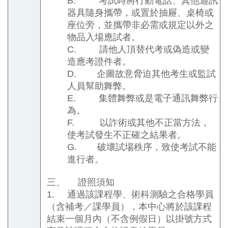
B.
考試時將行動電話、其他通訊
器具隨身攜帶，或置於抽屜、桌椅或
座位旁，並攜帶非必需或規定以外之
物品入場應試者。
C.
請他人頂替代考或偽造或變
造應考證件者。
D.
企圖故意脅迫其他考生或監試
人員幫助舞弊。
E.
集體舞弊或是電子通訊舞弊行
為。
F.
以詐術或其他不正當方法，
使考試發生不正確之結果者。
G.
破壞試場秩序，致使考試不能
進行者。
三、
證照須知
1.
通過該課程學、術科測驗之合格學員
（含補考／課學員），本中心將於該課程
結束一個月內（不含例假日）以掛號方式