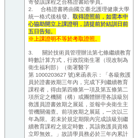
寄發該課程之合格證書給學員。
2.
合格證書將由國立臺北護理健康大學
統一格式後核發。
取得證照前，如需本中
心協助開立上課證明，請提前於結訓日前
五日告知。
※上課證明不等於考取證照。
3.
關於技術員管理辦法第七條繼續教育
時數計算方式，行政院衛生署（現改制為
衛生福利部）（衛署醫字
第
1000203627
號
)
來函表示：「各級救護
員於證書效期三年內，完成下列繼續教育
課程者，得由第四條第一項及第五條第二
項所定之機關（構）或團體辦理各該級別
救護員證書效期之展延，並報中央衛生主
管機關備查。前項效期之展延，一次以三
年為限。若未於規定期限內完成該級別繼
續教育課程之規定時數，其該救護員資格
立即無效。」故請學員務必於三年內累計