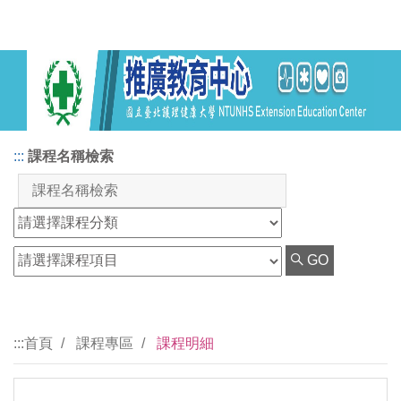
:::
課程名稱檢索
GO
:::
首頁
課程專區
課程明細