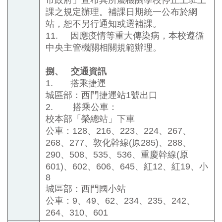
課之規定辦理。補課日期統一公布於網
站，恕不另行通知或選補課。
11.
因應疫情等重大傳染病，本校遵循
中央主管機關相關規範辦理。
捌、
交通資訊
1.
搭乘捷運
城區部：西門捷運站
1
號出口
2.
搭乘公車：
校本部「榮總站」下車
公車：
128
、
216
、
223
、
224
、
267
、
268
、
277
、敦化幹線
(
原
285)
、
288
、
290
、
508
、
535
、
536
、重慶幹線
(
原
601)
、
602
、
606
、
645
、紅
12
、紅
19
、小
8
城區部：西門國小站
公車：
9
、
49
、
62
、
234
、
235
、
242
、
264
、
310
、
601