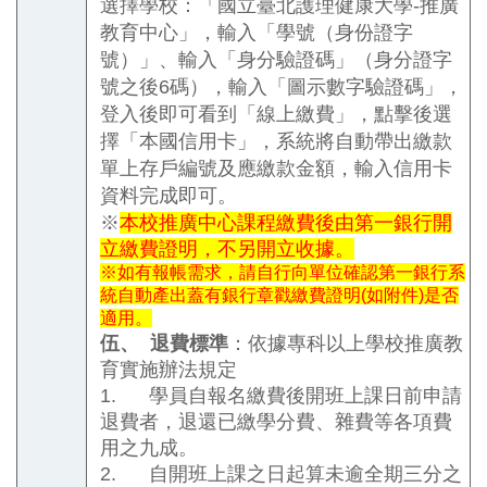
選擇學校：「國立臺北護理健康大學
-
推廣
教育中心」，輸入「學號（身份證字
號）」、輸入「身分驗證碼」（身分證字
號之後
6
碼），輸入「圖示數字驗證碼」，
登入後即可看到「線上繳費」，點擊後選
擇「本國信用卡」，系統將自動帶出繳款
單上存戶編號及應繳款金額，輸入信用卡
資料完成即可。
※
本校推廣中心課程繳費後由第一銀行開
立繳費證明，不另開立收據。
※
如有報帳需求，請自行向單位確認
第一銀行系
統自動產出蓋有銀行章戳繳費證明(如附件)是否
適用。
伍、
退費標準
：依據專科以上學校推廣教
育實施辦法規定
1.
學員自報名繳費後開班上課日前申請
退費者，退還已繳學分費、雜費等各項費
用之九成。
2.
自開班上課之日起算未逾全期三分之