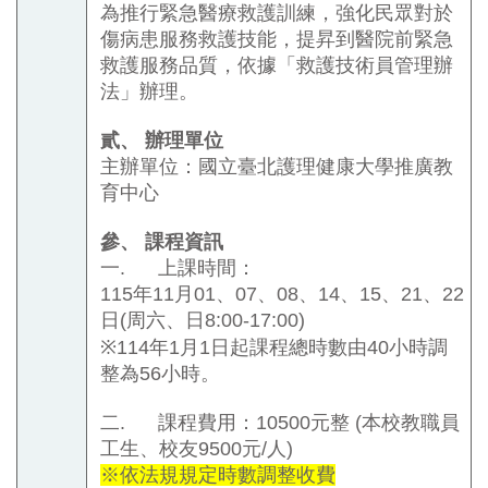
為推行緊急醫療救護訓練，強化民眾對於
傷病患服務救護技能，提昇到醫院前緊急
救護服務品質，依據「救護技術員管理辦
法」辦理。
貳、
辦理單位
主辦單位：國立臺北護理健康大學推廣教
育中心
參、
課程資訊
一.
上課時間：
115年11月01、07、08、14、15、21、22
日
(
周六、日
8:00-17:00)
※
114
年1月1日起課程總時數由
40
小時調
整為
56
小時。
二.
課程費用：10
500
元整
(
本校教職員
工生、校友
9500
元
/
人
)
※依法規規定時數調整收費