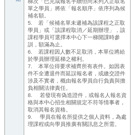
梯次「已完成報名手續但尚未列入正取名
單之學員」將依「報名順序」依序列為候
補名額。
5.
若「候補名單未遞補為該課程之正取
學員」或「該課程取消／延期辦理」，該
課程學員可選擇本中心下一梯開課時參
訓，額滿為止。
6.
若課程因人數不足取消，本單位將給
於學員辦理延梯之權利。
7.
本單位得要求補齊所有表件。如因表
件不全遭退件而延誤報名者，或繳交證件
涉及不實者，概由報名學員自行負責與擔
負相關法律責任。
8.
若發現有偽造證件，或報名人報名資
格與本中心招生相關規定不符等情事者，
取消其報名資格。
9.
學員在報名所提供之個人資料，為處
理課程或向學員推廣有關訊息之所需。