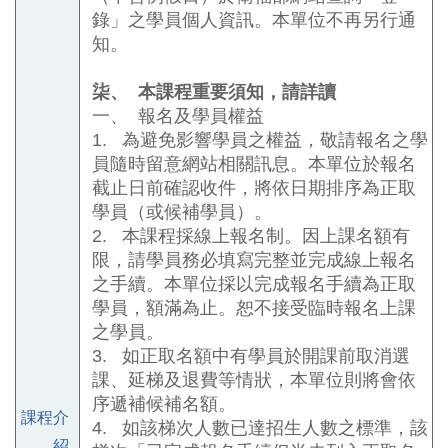
錄」之學員個人資訊。本單位不再另行通
知。
柒、
本課程重要須知，請詳讀
一、
報名及學員權益
1.
為避免影響學員之權益，敬請報名之學
員隨時留意網站相關訊息。本單位於報名
截止日前確認收件，將依日期排序為正取
學員（或候補學員）。
2.
本課程採線上報名制。因上課名額有
限，請學員務必填寫完整並完成線上報名
之手續。本單位採以完成報名手續為正取
學員，額滿為止。恕不接受臨時報名上課
之學員。
3.
如正取名額中有學員於開課前取消選
課、延梯及退費等情狀，本單位則將會依
序遞補候補名額。
課程介
4.
如該梯次人數已達招生人數之標準，該
紹