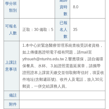
總師
學分班
資時
8.0
類別
數
已報
可報名
正取：30 備取：5
名人
35
人數
數
1.本中心於緊急醫療管理系統查核受訓者資格，
如上傳優惠證明電子檔有問題，請mail至
ythsueh@ntunhs.edu.tw 2.響應環保，請自備環
上課註
保餐具、水杯。 3.如證照需蓋延展章，請攜帶
意事項
證照證本上課當天繳交並領取郵寄信封，填妥收
件地址(含郵遞區號)、收件人及電話，放入30元
郵資，一併交給課務人員。
備註
附件