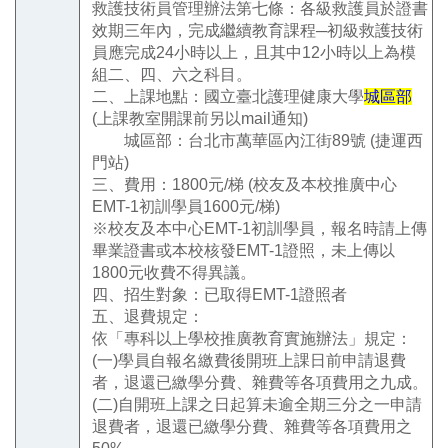
救護技術員管理辦法第七條：各級救護員於證書
效期三年內，完成繼續教育課程─初級救護技術
員應完成24小時以上，且其中12小時以上為模
組二、四、六之科目。
二、上課地點：國立臺北護理健康大學
城區部
(上課教室開課前另以mail通知)
城區部：台北市萬華區內江街89號
(捷運西
門站)
三、費用：1800元/梯 (校友及本校推廣中心
EMT-1初訓學員1600元/梯)
※校友及本中心EMT-1初訓學員，報名時請上傳
畢業證書或本校核發EMT-1證照，未上傳以
1800元收費不得異議。
四、招生對象：已取得EMT-1證照者
五、退費規定：
依「專科以上學校推廣教育實施辦法」規定：
(一)學員自報名繳費後開班上課日前申請退費
者，退還已繳學分費、雜費等各項費用之九成。
(二)自開班上課之日起算未逾全期三分之一申請
退費者，退還已繳學分費、雜費等各項費用之