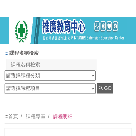
:::
課程名稱檢索
GO
:::
首頁
課程專區
課程明細