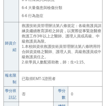
6-4
大量傷患與檢傷分類
6-6
行為急症
救護技術員管理辦法第八條規定：各級救護員訓
練及繼續教育課程之師資，以實際從事緊急醫療
救護工作3年以上之醫師、護理人員或高級、中
級救護員為限。
師資介
1.本校師資依救護技術員管理辦法第八條聘用符
紹
合師資資格之醫師、護理人員、高級救護員或中
級救護員任之。
2.依學員人數配搭助教，師：生=1:15。
報名限
已取得EMT-1證照者
制
學分班
學分
否
0
註記
數