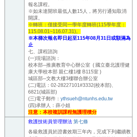
報名課程。
※如未達開班最低人數15人，將另行通知取消
開課。
※轉班：僅接受同一學年度轉班(115學年度：
115.08.01~116.07.31)
。
※本梯次報名即日起至115年08月31日或額滿為
止
七、課程諮詢
(一)現場諮詢：
校本部─推廣教育中心辦公室 (
國立臺北護理健
康大學校本部 親仁樓1樓 B115室 )
城區部─文教大樓3樓聯合辦公室
(二)電話：02-28227101#3332(校本部)、
6821(城區部)
(三)電子郵件：
ythsueh@ntunhs.edu.tw
(四)承辦人：薛小姐
注意：本校複訓課程無護理積分
救護技術員管理辦法
第七條
各級救護員於證書效期三年內，完成下列繼續教