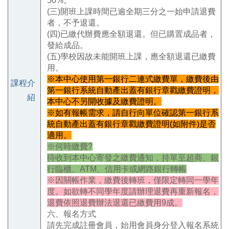
50%。
(三)開班上課時間已逾全期三分之一始申請退費
者，不予退還。
(四)已繳代辦費應全額退還。但已購置成品者，
發給成品。
(五)學校因故未能開班上課，應全額退還已繳費
用。
※本中心使用第一銀行二連式繳費單，繳費後由
課程介
第一銀行系統自動產出蓋有銀行章戳繳費證明，
紹
本中心不另開收據及繳費證明。
※如有報帳需求，請自行向單位確認
第一銀行系
統自動產出蓋有銀行章戳繳費證明(如附件)是否
適用。
※何時繳費?
待收到本中心寄發之繳費通知，持單至超商、銀
行臨櫃、ATM、信用卡或網路銀行轉帳
※因關帳作業，繳費後轉班，僅限定轉同一學年
度。如欲轉不同學年度請辦理退費再重新報名，
退費依照退費辦法退還已繳費用9成。
六、報名方式
請先完成註冊會員，始用會員身分登入報名系統