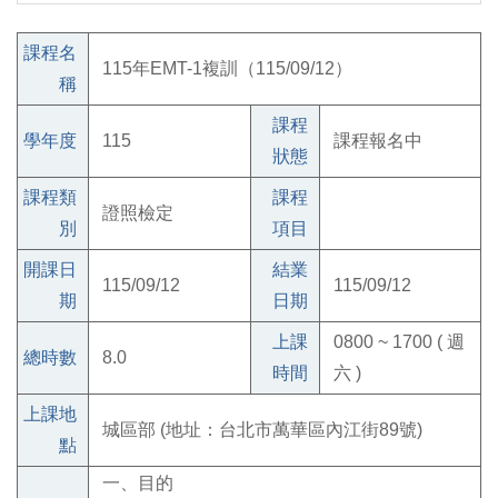
課程名
115年EMT-1複訓（115/09/12）
稱
課程
學年度
115
課程報名中
狀態
課程類
課程
證照檢定
別
項目
開課日
結業
115/09/12
115/09/12
期
日期
上課
0800 ~ 1700 ( 週
總時數
8.0
時間
六 )
上課地
城區部 (地址：台北市萬華區內江街89號)
點
一、目的