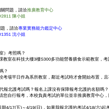
相關問題，請洽
推廣教育中心
#2811 陳小姐
問題，請洽
專業實務能力鑑定中心
#1351 沈小姐
室）考照嗎？
課教室在科技大樓
3
樓
S300
多功能營養膳食示範教室，考
嗎？
校考場平日作為系所教室，鄰近考試時才會開始布置，且
代報北護考試嗎？報名上課沒有保障報考北護的名額嗎？
請您自行報考，本校負責考試的單位並非推廣教育中心，
日期4
/17(
五
)
～4
/19(
日
)
，如果我報北護的考試4
/18(
六
)
起