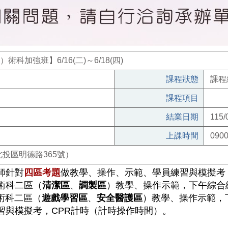
科加強班】6/16(二)～6/18(四)
課程狀態
課程
課程項目
結業日期
115/
上課時間
090
投區明德路365號）
師針對
四區考題
做教學、操作、示範、學員練習與模擬考
術科二區（
清潔區
、
調製區
）教學、操作示範，下午綜合
術科二區（
遊戲學習區
、
安全醫護區
）教學、操作示範，
習與模擬考，
CPR
計時（計時操作時間）。