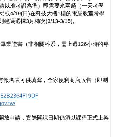
請以准考證為準）即需要來兩趟（一天考學
六
)
或4
/19(
日
)
在科技大樓
1
樓的電腦教室考學
擇3月梯次(3/13-3/15)。
備畢業證書（非相關科系，需上過
126
小時的專
有報名表可供填寫
，全家便利商店販售（即測
3DE2B2364F19DF
gov.tw/
開放申請，實際開課日期仍須以課程正式上架