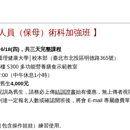
育人員（保母）術科加強班 】
)～6/18(四)，共三天完整課程
（臺北市北投區明德路365號）
護理健康大學│校本部
 S300
多功能營養膳食示範教室
7:00（中午休息1小時）
舊生
4,000元
完訓為舊生，請務必上傳
結訓證書
始有優惠，無上傳者視
達一定報名人數或確認開班後，將會 E-mail 專屬繳費
（包含操作娃娃）練習使用。