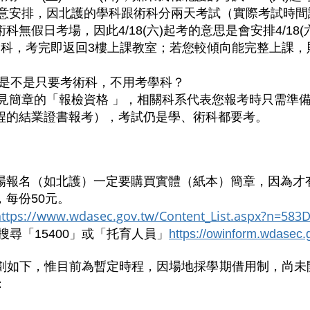
意安排，因北護的學科跟術科分兩天考試（實際考試時間
術科無假日考場，因此4
/18(
六
)
起考的意思是會安排4
/18(
科，考完即返回3樓上課教室；若您較傾向能完整上課，則建議選
是不是只要考術科，不用考學科？
見簡章的「報檢資格 」，相關科系代表您報考時只需準
程的結業證書報考），考試仍是學、術科都要考。
場報名（如北護）一定要購買實體（紙本）簡章，因為才
，每份50元。
https://www.wdasec.gov.tw/Content_List.aspx?n=58
搜尋「
15400
」或「托育人員」
https://owinform.wdasec.
劃如下，惟目前為暫定時程，因場地採學期借用制，尚未
：