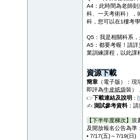
A4
：此時間為老師刻
科、一天考術科），
科，您可以在
1
樓考學
Q5
：我是相關科系，
A5
：都要考喔！請詳
業訓練課程，以此課
資源下載
簡章
（電子版）：
現
即評為
牛皮紙袋
裝）
下載連結及說明
👉
：
測試參考資料
：請
✍
【下半年度梯次】
規
及開放報名公告為準
• 7/17(五)～7/19(日)