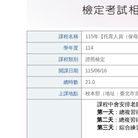
課程名稱
115年【托育人員（保母）術
學年度
114
課程類別
證照檢定
開課日期
115/06/16
總時數
21.0
上課地點
校本部（地址：臺北市北
課程中會安排老
第一天
：總複習
第二天
：總複習
第三天
：綜合練