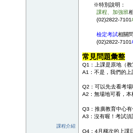
※特別說明：
課程、加強班
(02)2822-7101
檢定考試
相關
(02)2822-7101
常見問題彙整
Q1
：上課是原地（教
A1
：不是，我們的上
Q2
：可以先去看考場
A2
：無場地可看，本
Q3
：推廣教育中心有
A3
：沒有喔！考試須
課程介紹
Q4
：4月梯次的上課