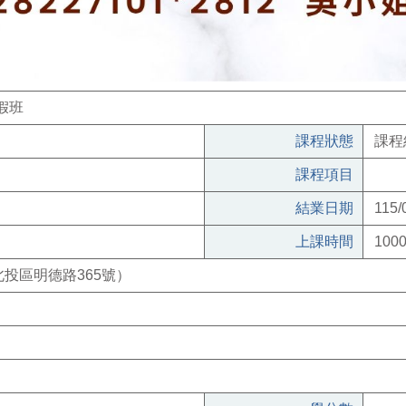
假班
課程狀態
課程
課程項目
結業日期
115/
上課時間
1000
投區明德路365號）