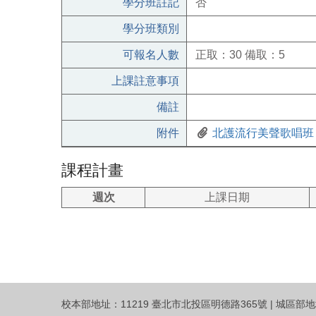
學分班註記
否
學分班類別
可報名人數
正取：30 備取：5
上課註意事項
備註
附件
北護流行美聲歌唱班【
課程計畫
週次
上課日期
校本部地址：11219 臺北市北投區明德路365號 | 城區部地址：