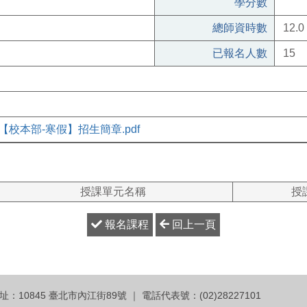
學分數
總師資時數
12.0
已報名人數
15
校本部-寒假】招生簡章.pdf
授課單元名稱
授
報名課程
回上一頁
10845 臺北市內江街89號 ｜ 電話代表號：(02)28227101