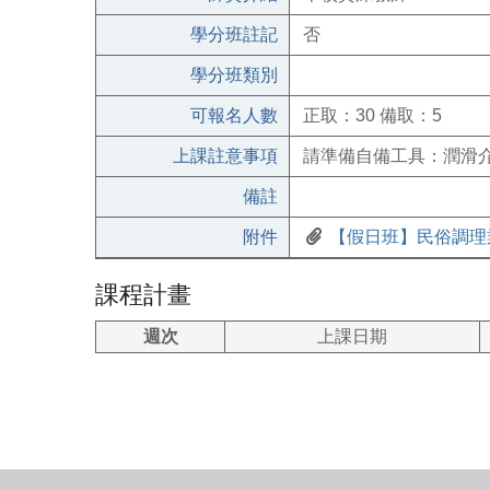
學分班註記
否
學分班類別
可報名人數
正取：30 備取：5
上課註意事項
請準備自備工具：潤滑介質
備註
附件
【假日班】民俗調理業
課程計畫
週次
上課日期