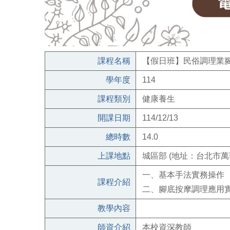
課程名稱
【假日班】民俗調理業
學年度
114
課程類別
健康養生
開課日期
114/12/13
總時數
14.0
上課地點
城區部 (地址：台北市萬
一、基本手法實務操作
課程介紹
二、腳底按摩調理應用
教學內容
師資介紹
本校資深教師