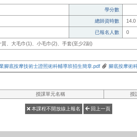
學分數
總師資時數
14.0
已報名人數
0
、大毛巾(1)、小毛巾(2)、手套(至少2副)
腳底按摩技術士證照術科輔導班招生簡章.pdf
腳底按摩術科參
授課單元名稱
授
本課程不開放線上報名
回上一頁