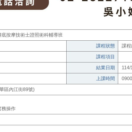
腳底按摩技術士證照術科輔導班
課程狀態
課程
課程項目
結業日期
114/
上課時間
0900
華區內江街89號)
實務操作