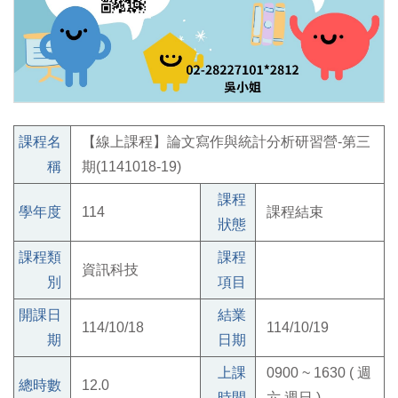
課程名
【線上課程】論文寫作與統計分析研習營-第三
稱
期(1141018-19)
課程
學年度
114
課程結束
狀態
課程類
課程
資訊科技
別
項目
開課日
結業
114/10/18
114/10/19
期
日期
上課
0900 ~ 1630 ( 週
總時數
12.0
時間
六 週日 )