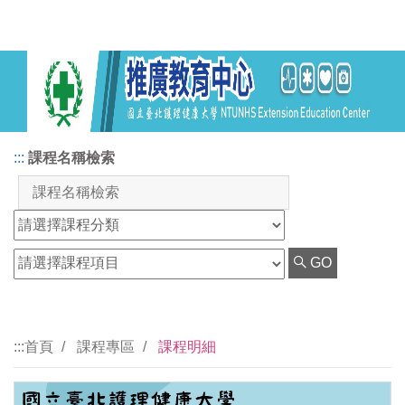
:::
課程名稱檢索
GO
:::
首頁
課程專區
課程明細