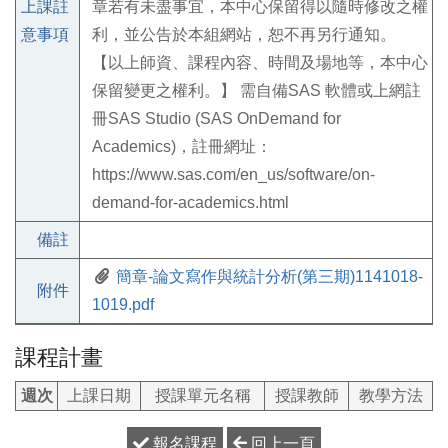
上課註
章若有未盡事宜，本中心保留得以隨時修改之權
意事項
利，並公告於本組網站，恕不再另行通知。
【以上師資、課程內容、時間及場地等，本中心
保留變更之權利。】 需自備SAS 軟體或上網註
冊SAS Studio (SAS OnDemand for
Academics)，註冊網址：
https://www.sas.com/en_us/software/on-
demand-for-academics.html
備註
簡章-論文寫作與統計分析(第三期)1141018-
附件
1019.pdf
課程計畫
週次
上課日期
授課單元名稱
授課教師
教學方法
報名課程
回上一頁