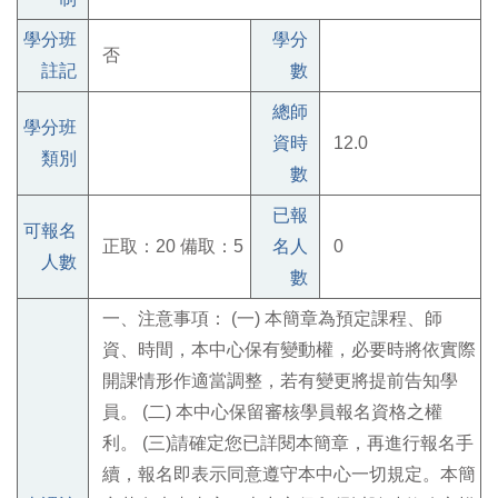
學分班
學分
否
註記
數
總師
學分班
資時
12.0
類別
數
已報
可報名
正取：20 備取：5
名人
0
人數
數
一、注意事項： (一) 本簡章為預定課程、師
資、時間，本中心保有變動權，必要時將依實際
開課情形作適當調整，若有變更將提前告知學
員。 (二) 本中心保留審核學員報名資格之權
利。 (三)請確定您已詳閱本簡章，再進行報名手
續，報名即表示同意遵守本中心一切規定。本簡