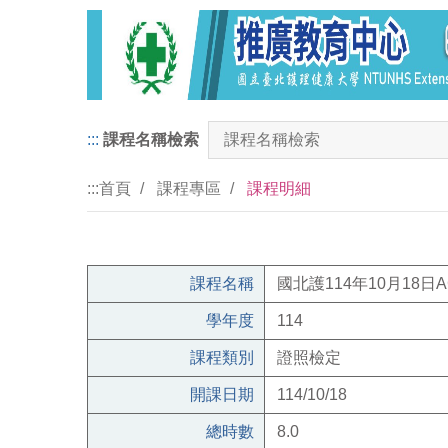
:::
課程名稱檢索
:::
首頁
課程專區
課程明細
課程名稱
國北護114年10月18日
學年度
114
課程類別
證照檢定
開課日期
114/10/18
總時數
8.0