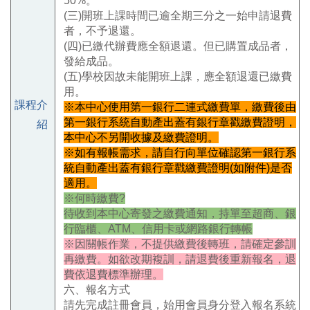
50%。
(三)開班上課時間已逾全期三分之一始申請退費
者，不予退還。
(四)已繳代辦費應全額退還。但已購置成品者，
發給成品。
(五)學校因故未能開班上課，應全額退還已繳費
用。
課程介
※本中心使用第一銀行二連式繳費單，繳費後由
第一銀行系統自動產出蓋有銀行章戳繳費證明，
紹
本中心不另開收據及繳費證明。
※如有報帳需求，請自行向單位確認
第一銀行系
統自動產出蓋有銀行章戳繳費證明(如附件)是否
適用。
※何時繳費?
待收到本中心寄發之繳費通知，持單至超商、銀
行臨櫃、ATM、信用卡或網路銀行轉帳
※因關帳作業，不提供繳費後轉班，請確定參訓
再繳費。如欲改期複訓，請退費後重新報名，退
費依退費標準辦理。
六、報名方式
請先完成註冊會員，始用會員身分登入報名系統