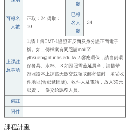
數
已報
可報名
正取：24 備取：
名人
34
人數
10
數
1.請上傳EMT-1證照正反面及身分證正面電子
檔。如上傳檔案有問題請mail至
ythsueh@ntunhs.edu.tw 2.響應環保，請自備環
上課註
保餐具、水杯。 3.如證照需蓋延展章，請攜帶
意事項
證照證本上課當天繳交並領取郵寄信封，填妥收
件地址(含郵遞區號)、收件人及電話，放入30元
郵資，一併交給課務人員。
備註
附件
課程計畫