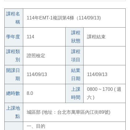
課程名
114年EMT-1複訓第4梯（114/09/13)
稱
課程
學年度
114
課程結束
狀態
課程類
課程
證照檢定
別
項目
開課日
結業
114/09/13
114/09/13
期
日期
上課
0800 ~ 1700 ( 週
總時數
8.0
時間
六 )
上課地
城區部 (地址：台北市萬華區內江街89號)
點
一、目的