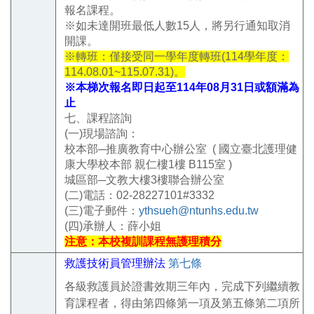
報名課程。
※如未達開班最低人數15人，將另行通知取消
開課。
※轉班：僅接受同一學年度轉班(114學年度：
114.08.01~115.07.31)
。
※本梯次報名即日起至114年08月31日或額滿為
止
七、課程諮詢
(一)現場諮詢：
校本部─推廣教育中心辦公室 (
國立臺北護理健
康大學校本部 親仁樓1樓 B115室 )
城區部─文教大樓3樓聯合辦公室
(二)電話：02-28227101#3332
(三)電子郵件：
ythsueh@ntunhs.edu.tw
(四)承辦人：薛小姐
注意：本校複訓課程無護理積分
救護技術員管理辦法
第七條
各級救護員於證書效期三年內，完成下列繼續教
育課程者，得由第四條第一項及第五條第二項所