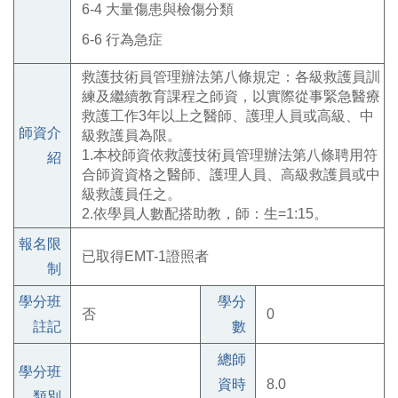
6-4
大量傷患與檢傷分類
6-6
行為急症
救護技術員管理辦法第八條規定：各級救護員訓
練及繼續教育課程之師資，以實際從事緊急醫療
救護工作3年以上之醫師、護理人員或高級、中
師資介
級救護員為限。
1.本校師資依救護技術員管理辦法第八條聘用符
紹
合師資資格之醫師、護理人員、高級救護員或中
級救護員任之。
2.依學員人數配搭助教，師：生=1:15。
報名限
已取得EMT-1證照者
制
學分班
學分
否
0
註記
數
總師
學分班
資時
8.0
類別