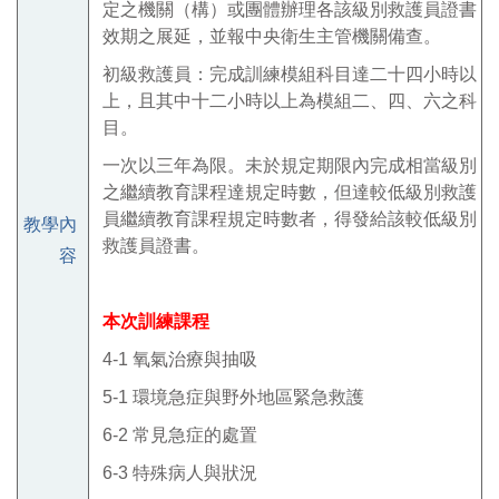
定之機關（構）或團體辦理各該級別救護員證書
效期之展延，並報中央衛生主管機關備查。
初級救護員：完成訓練模組科目達二十四小時以
上，且其中十二小時以上為模組二、四、六之科
目。
一次以三年為限。未於規定期限內完成相當級別
之繼續教育課程達規定時數，但達較低級別救護
員繼續教育課程規定時數者，得發給該較低級別
教學內
救護員證書。
容
本次訓練課程
4-1
氧氣治療與抽吸
5-1
環境急症與野外地區緊急救護
6-2
常見急症的處置
6-3
特殊病人與狀況