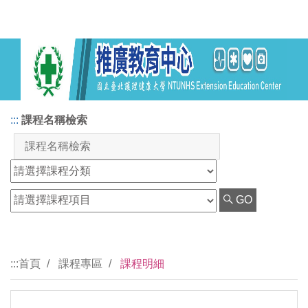
:::
課程名稱檢索
GO
:::
首頁
課程專區
課程明細