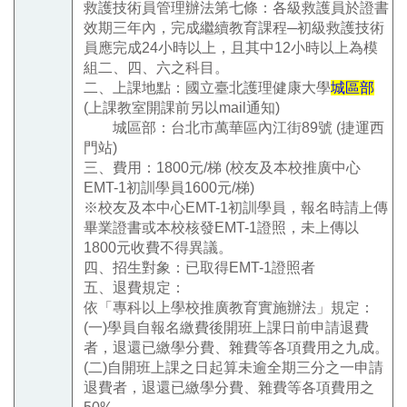
救護技術員管理辦法第七條：各級救護員於證書
效期三年內，完成繼續教育課程─初級救護技術
員應完成24小時以上，且其中12小時以上為模
組二、四、六之科目。
二、上課地點：國立臺北護理健康大學
城區部
(上課教室開課前另以mail通知)
城區部：台北市萬華區內江街89號
(捷運西
門站)
三、費用：1800元/梯 (校友及本校推廣中心
EMT-1初訓學員1600元/梯)
※校友及本中心EMT-1初訓學員，報名時請上傳
畢業證書或本校核發EMT-1證照，未上傳以
1800元收費不得異議。
四、招生對象：已取得EMT-1證照者
五、退費規定：
依「專科以上學校推廣教育實施辦法」規定：
(一)學員自報名繳費後開班上課日前申請退費
者，退還已繳學分費、雜費等各項費用之九成。
(二)自開班上課之日起算未逾全期三分之一申請
退費者，退還已繳學分費、雜費等各項費用之