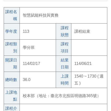
課程名
智慧賦能科技與實務
稱
課程
學年度
113
課程結束
狀態
課程類
課程
學分班
別
項目
開課日
結業
114/02/17
114/06/21
期
日期
上課
1540 ~ 1730 ( 週
總時數
36.0
時間
五 )
上課地
校本部（地址：臺北市北投區明德路365號）
點
課程介