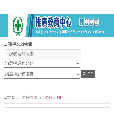
:::
課程名稱檢索
GO
:::
首頁
課程專區
課程明細