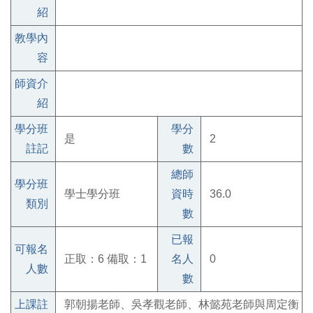
紹
教學內
容
師資介
紹
學分班
學分
是
2
註記
數
總師
學分班
學士學分班
資時
36.0
類別
數
已報
可報名
正取：6 備取：1
名人
0
人數
數
上課註
郭朝揚老師、吳孝觀老師、林懿苑老師與周定衡