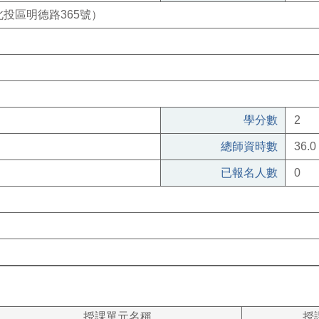
投區明德路365號）
學分數
2
總師資時數
36.0
已報名人數
0
授課單元名稱
授