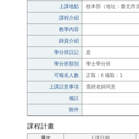
上課地點
校本部（地址：臺北市北
課程介紹
教學內容
師資介紹
學分班註記
是
學分班類別
學士學分班
可報名人數
正取：6 備取：1
上課註意事項
需經老師同意
備註
附件
課程計畫
週次
上課日期