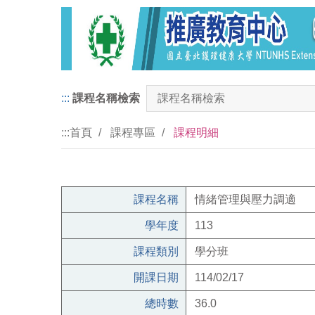
:::
課程名稱檢索
:::
首頁
課程專區
課程明細
課程名稱
情緒管理與壓力調適
學年度
113
課程類別
學分班
開課日期
114/02/17
總時數
36.0