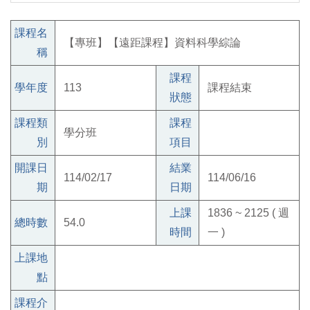
課程名
【專班】【遠距課程】資料科學綜論
稱
課程
學年度
113
課程結束
狀態
課程類
課程
學分班
別
項目
開課日
結業
114/02/17
114/06/16
期
日期
上課
1836 ~ 2125 ( 週
總時數
54.0
時間
一 )
上課地
點
課程介