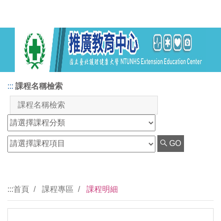
:::
課程名稱檢索
GO
:::
首頁
課程專區
課程明細