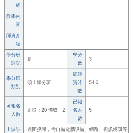
紹
教學內
容
師資介
紹
學分班
學分
是
3
註記
數
總師
學分班
碩士學分班
資時
54.0
類別
數
已報
可報名
正取：20 備取：2
名人
5
人數
數
上課註
遠距授課，需自備電腦設備、網路、視訊鏡頭等