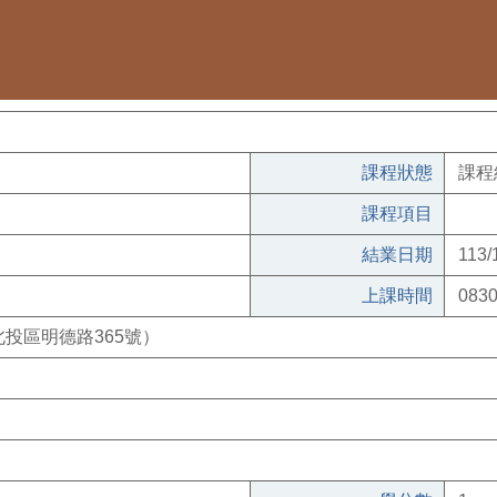
課程狀態
課程
課程項目
結業日期
113/
上課時間
0830
投區明德路365號）