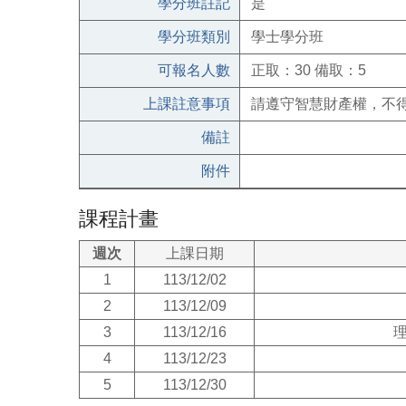
學分班註記
是
學分班類別
學士學分班
可報名人數
正取：30 備取：5
上課註意事項
請遵守智慧財產權，不
備註
附件
課程計畫
週次
上課日期
1
113/12/02
2
113/12/09
3
113/12/16
4
113/12/23
5
113/12/30