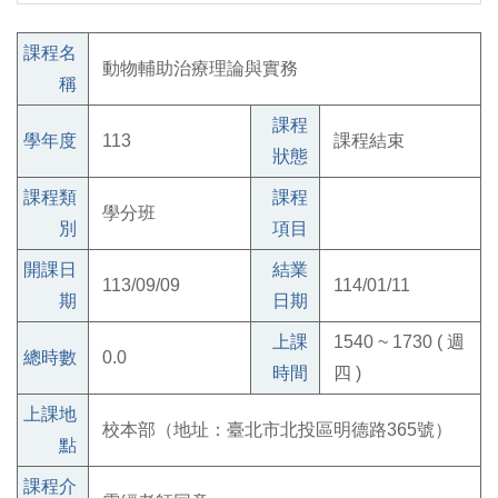
課程名
動物輔助治療理論與實務
稱
課程
學年度
113
課程結束
狀態
課程類
課程
學分班
別
項目
開課日
結業
113/09/09
114/01/11
期
日期
上課
1540 ~ 1730 ( 週
總時數
0.0
時間
四 )
上課地
校本部（地址：臺北市北投區明德路365號）
點
課程介