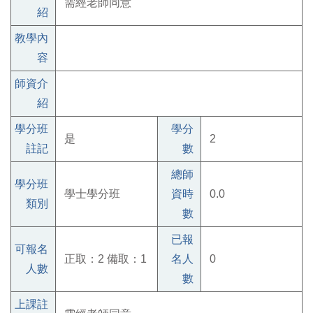
需經老師同意
紹
教學內
容
師資介
紹
學分班
學分
是
2
註記
數
總師
學分班
學士學分班
資時
0.0
類別
數
已報
可報名
正取：2 備取：1
名人
0
人數
數
上課註