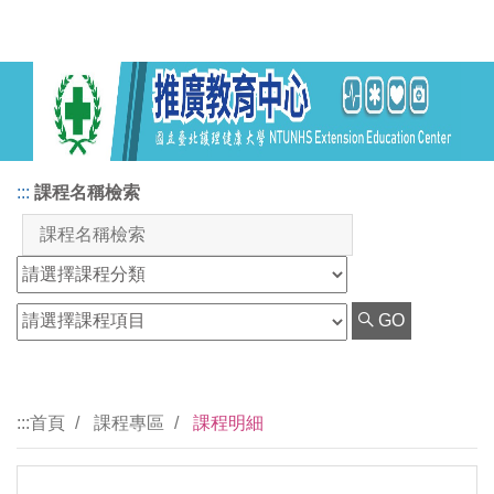
:::
課程名稱檢索
GO
:::
首頁
課程專區
課程明細