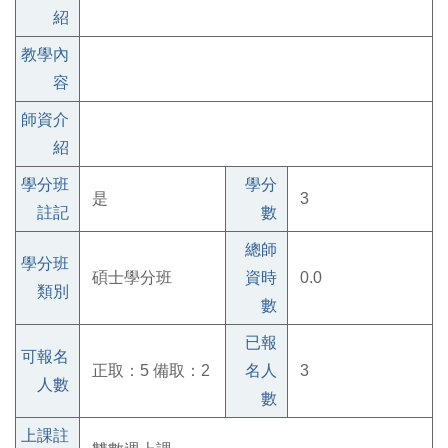
紹
教學內
容
師資介
紹
學分班
學分
是
3
註記
數
總師
學分班
碩士學分班
資時
0.0
類別
數
已報
可報名
正取：5 備取：2
名人
3
人數
數
上課註