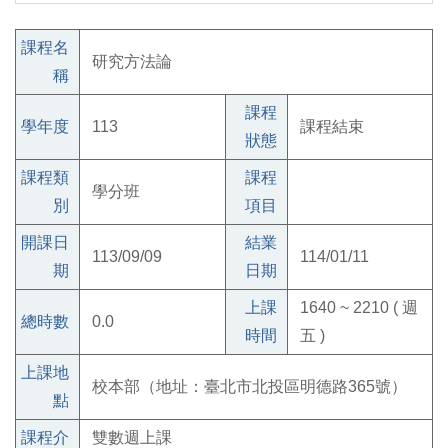
課程名
研究方法論
稱
課程
學年度
113
課程結束
狀態
課程類
課程
學分班
別
項目
開課日
結業
113/09/09
114/01/11
期
日期
上課
1640 ~ 2210 ( 週
總時數
0.0
時間
五 )
上課地
校本部（地址：臺北市北投區明德路365號）
點
課程介
雙數週上課