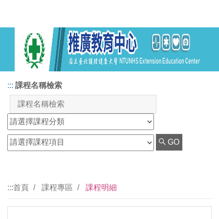
:::
課程名稱檢索
GO
:::
首頁
課程專區
課程明細