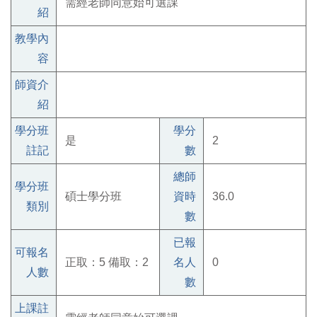
需經老師同意始可選課
紹
教學內
容
師資介
紹
學分班
學分
是
2
註記
數
總師
學分班
碩士學分班
資時
36.0
類別
數
已報
可報名
正取：5 備取：2
名人
0
人數
數
上課註