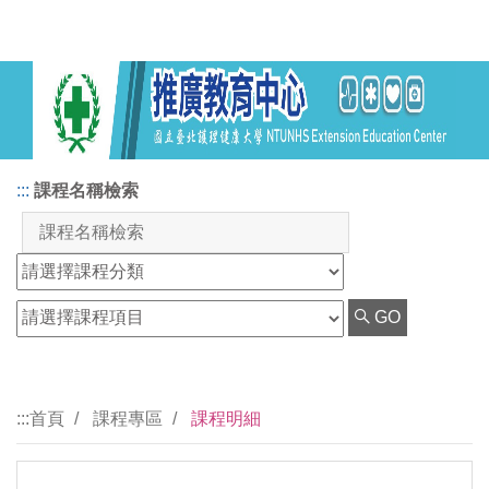
:::
課程名稱檢索
GO
:::
首頁
課程專區
課程明細