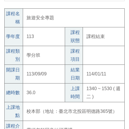
課程名
旅遊安全專題
稱
課程
學年度
113
課程結束
狀態
課程類
課程
學分班
別
項目
開課日
結業
113/09/09
114/01/11
期
日期
上課
1340 ~ 1530 ( 週
總時數
36.0
時間
二 )
上課地
校本部（地址：臺北市北投區明德路365號）
點
課程介