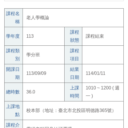
課程名
老人學概論
稱
課程
學年度
113
課程結束
狀態
課程類
課程
學分班
別
項目
開課日
結業
113/09/09
114/01/11
期
日期
上課
1010 ~ 1200 ( 週
總時數
36.0
時間
一 )
上課地
校本部（地址：臺北市北投區明德路365號）
點
課程介