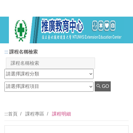
:::
課程名稱檢索
GO
:::
首頁
課程專區
課程明細