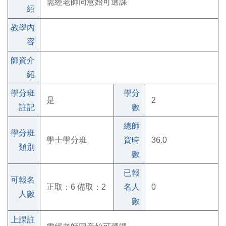
需經老師同意始可選課
紹
教學內
容
師資介
紹
學分班
學分
是
2
註記
數
總師
學分班
學士學分班
資時
36.0
類別
數
已報
可報名
正取：6 備取：2
名人
0
人數
數
上課註