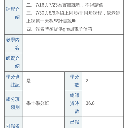
二、7/16與7/23為實體課程，不得請假
課程介
三、7/30與8/6為線上同步/非同步課程，依老師
紹
上課第一天教學計畫說明
四、報名時須提供gmail電子信箱
教學內
容
師資介
紹
學分班
學分
是
2
註記
數
總師
學分班
學士學分班
資時
36.0
類別
數
已報
可報名