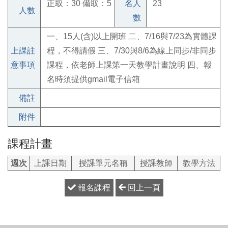
正取：30 備取：5
名人
23
人數
數
一、15人(含)以上開班 二、7/16與7/23為實體課
上課註
程，不得請假 三、7/30與8/6為線上同步/非同步
意事項
課程，依老師上課第一天教學計畫說明 四、報
名時須提供gmail電子信箱
備註
附件
課程計畫
週次
上課日期
授課單元名稱
授課教師
教學方法
報名課程
回上一頁