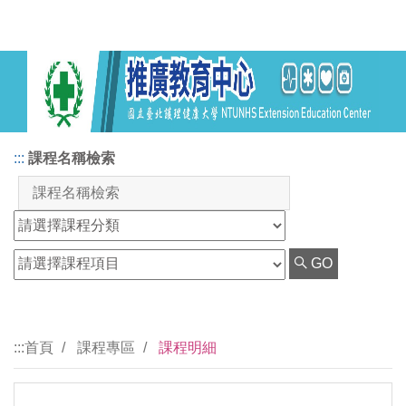
:::
課程名稱檢索
GO
:::
首頁
課程專區
課程明細