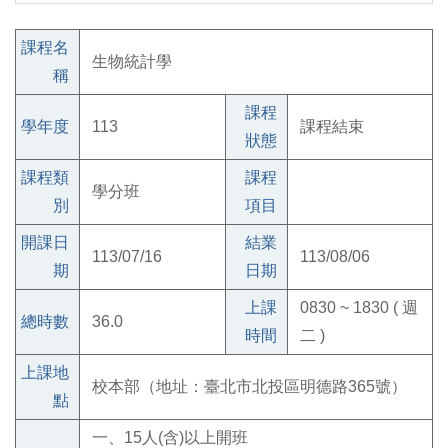
課程名
生物統計學
稱
課程
學年度
113
課程結束
狀態
課程類
課程
學分班
別
項目
開課日
結業
113/07/16
113/08/06
期
日期
上課
0830 ~ 1830 ( 週
總時數
36.0
時間
二 )
上課地
校本部（地址：臺北市北投區明德路365號）
點
一、15人(含)以上開班