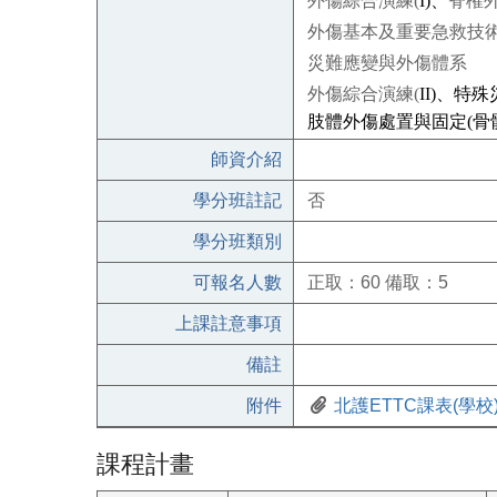
外傷綜合演練
(
I)
、
脊槯
外傷基本及重要急救技
災難應變與外傷體系
外傷綜合演練
(
II)
、特殊
肢體外傷處置與固定
(
骨
師資介紹
學分班註記
否
學分班類別
可報名人數
正取：60 備取：5
上課註意事項
備註
附件
北護ETTC課表(學校).
課程計畫