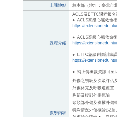
上課地點
校本部（地址：臺北市北
ACLS
及
ETTC
課程報名
●
ACLS
高級心臟救命
https://extensionedu.n
●
ACLS
高級心臟救命
課程介紹
https://extensionedu.n
●
ETTC
急診創傷訓練
https://extensionedu.n
●
補上傳匯款資訊可至
外傷之初級及次級評估
外傷休克及呼吸道處置
胸部及腹部外傷概論
頭頸部外傷及脊槯外傷
特殊情況外傷概論
(
兒童
教學內容