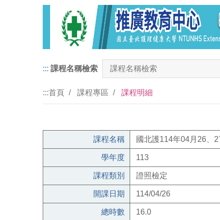
:::
課程名稱檢索
:::
首頁
課程專區
課程明細
課程名稱
國北護114年04月26、
學年度
113
課程類別
證照檢定
開課日期
114/04/26
總時數
16.0