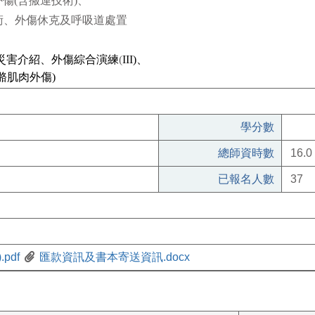
外傷
(
含搬運技術
)
、
術、外傷休克及呼吸道處置
災害介紹、外傷綜合演練
(
III)
、
骼肌肉外傷
)
學分數
總師資時數
16.0
已報名人數
37
pdf
匯款資訊及書本寄送資訊.docx