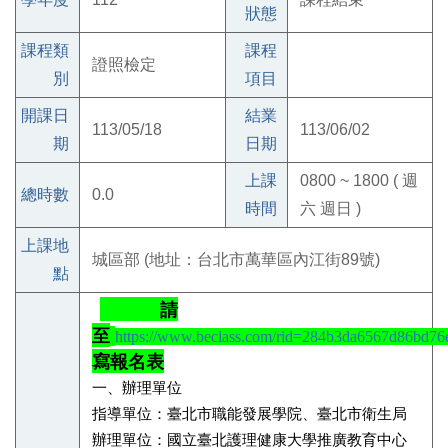
狀態
課程類
課程
證照檢定
別
項目
開課日
結業
113/05/18
113/06/02
期
日期
上課
0800 ~ 1800 ( 週
總時數
0.0
時間
六 週日 )
上課地
城區部 (地址：台北市萬華區內江街89號)
點
請
至
https://www.beclass.com/rid=284b3da6567d86bd76
寫報名表
一、
辦理單位
指導單位：臺北市職能發展學院、臺北市衛生局
辦理單位：國立臺北護理健康大學推廣教育中心