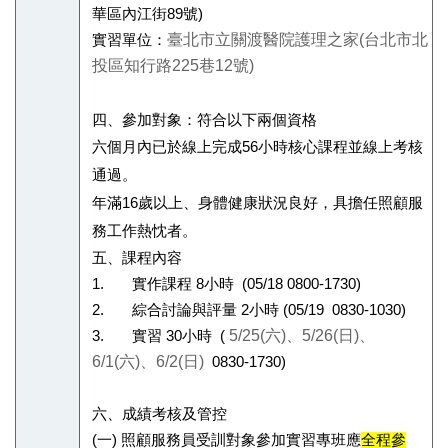
華區內江街89號)
臺北市立關渡醫院護理之家
(
台北市北
實習單位：
投區知行路
225
巷
12
號
)
四、參加對象：符合以下兩個資格
六個月內已於線上完成56小時核心課程並線上考核
通過。
年滿16歲以上、身體健康狀況良好，具擔任照顧服
務工作熱忱者。
五、課程內容
1. 實作課程 8小時 (05/18 0800-1730)
2. 綜合討論與評量 2小時 (05/19 0830-1030)
5/25(
六
)
、
5/26(
日
)
、
3. 實習 30小時 (
6/1(
六
)
、
6/2(
日
)
0830-1730)
六、成績考核及管控
(一) 照顧服務員受訓對象參加實習專班應
全程參