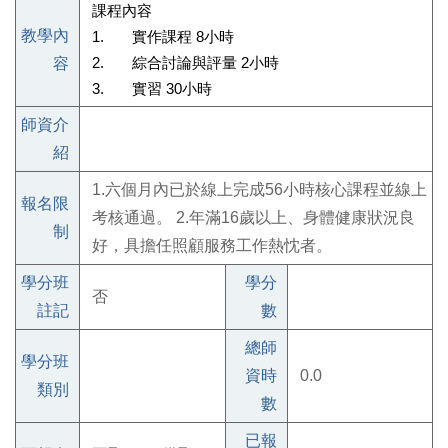
課程內容
教學內
1. 實作課程 8小時
容
2. 綜合討論與評量 2小時
3. 實習 30小時
師資介
紹
1.六個月內已於線上完成56小時核心課程並線上
報名限
考核通過。 2.年滿16歲以上、身體健康狀況良
制
好，具擔任照顧服務工作熱忱者。
學分班
學分
否
註記
數
總師
學分班
資時
0.0
類別
數
已報