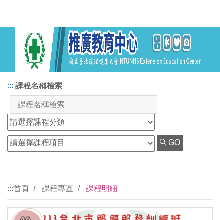
:::
課程名稱檢索
GO
:::
首頁
課程專區
課程明細