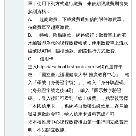
單，使用下列方式進行繳費，未依期限繳費則喪失
參訓資格：
A. 超商繳費：下載繳費通知信的附件繳費單，
持繳費單至超商繳費。
B. 轉帳、臨櫃匯款、網路銀行：繳費單上的流
水編號即為您的課程繳費帳號，使用繳費單上流水
編號以ATM、臨櫃匯款、網路銀行方式繳費。
C. 信用卡
進入https://eschool.firstbank.com.tw網頁選擇學
校：「國立臺北護理健康大學-推廣教育中心」，輸
入「學號（身份證字號）」、輸入「身分驗證碼」
（身分證字號之後6碼），輸入「圖示數字驗證
碼」，登入後即可看到「線上繳費」，點擊後選擇
「本國信用卡」，系統將自動帶出繳款單上存戶編
號及應繳款金額，輸入信用卡資料完成即可。
※本校推廣中心課程繳費後由第一銀行開立繳費證
明，不另開立收據。