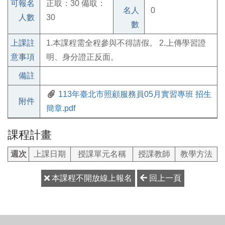
可報名
正取：30 備取：
名人
0
人數
30
數
上課註
1.本課程需全程參與不得請假。 2.上傳學習證
意事項
明、身分證正反面。
備註
113年臺北市照顧服務員05月實習專班 招生
附件
簡章.pdf
課程計畫
週次
上課日期
授課單元名稱
授課教師
教學方法
本課程不開放線上報名
回上一頁