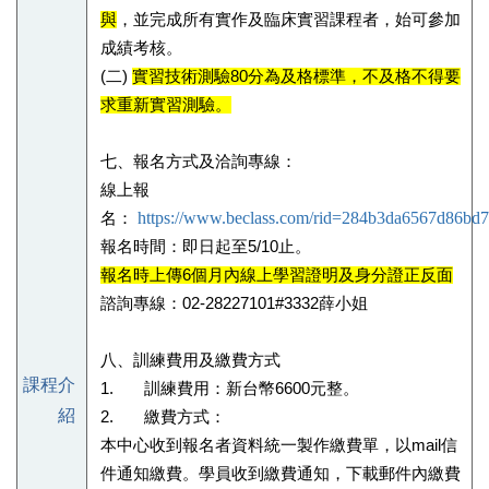
與
，並完成所有實作及臨床實習課程者，始可參加
成績考核。
(二)
實習技術測驗80分為及格標準，不及格不得要
求重新實習測驗。
七、報名方式及洽詢專線：
線上報
https://www.beclass.com/rid=284b3da6567d86bd
名：
報名時間：即日起至5/10止。
報名時上傳6個月內線上學習證明及身分證正反面
諮詢專線：02-28227101#3332薛小姐
八、訓練費用及繳費方式
課程介
1. 訓練費用：新台幣6600元整。
紹
2. 繳費方式：
本中心收到報名者資料統一製作繳費單，以mail信
件通知繳費。學員收到繳費通知，下載郵件內繳費