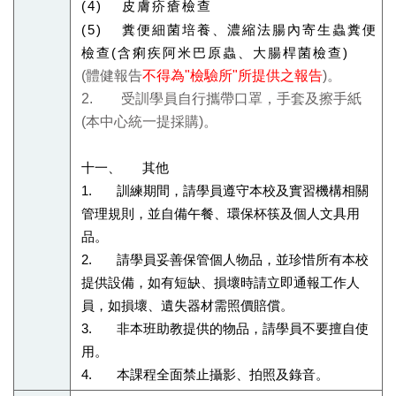
(4) 皮膚疥瘡檢查
(5) 糞便細菌培養、濃縮法腸內寄生蟲糞便
檢查(含痢疾阿米巴原蟲、大腸桿菌檢查)
(
體健報告
不得為
"
檢驗所
"
所提供之報告
)
。
2.
受訓學員自行攜帶口罩，手套及擦手紙
(
本中心統一提採購
)
。
十一、 其他
1. 訓練期間，請學員遵守本校及實習機構相關
管理規則，並自備午餐、環保杯筷及個人文具用
品。
2. 請學員妥善保管個人物品，並珍惜所有本校
提供設備，如有短缺、損壞時請立即通報工作人
員，如損壞、遺失器材需照價賠償。
3. 非本班助教提供的物品，請學員不要擅自使
用。
4. 本課程全面禁止攝影、拍照及錄音。