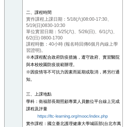
二、課程時間
實作課程上課日期：
5/18(
六
)08:00-17:30
、
5/19(
日
)0830-10:30
單位實習日期：
5/25(
六
)
、
5/26(
日
)
、
6/1(
六
)
、
6/2(
日
) 0800-1700
課程時數：
40
小時
(
報名時回傳
6
個月內線上學
習證明
)
。
※本課程配合政府防疫措施，遵守政府、實習醫院
與本校校園防疫規範辦理。
※因疫情等不可抗力因素而延期或取消，將另行通
知。
三、上課地點
學科：衛福部長期照顧專業人員數位平台線上完成
課程及評量
https://ltc-learning.org/mooc/index.php
實作課程：國立臺北護理健康大學城區部(台北市萬