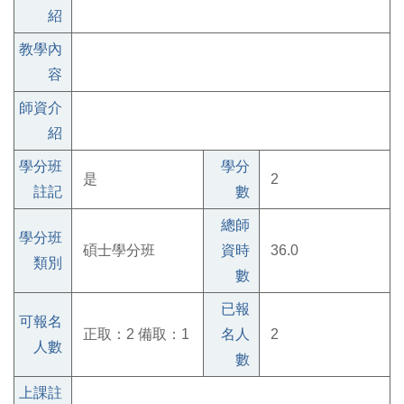
紹
教學內
容
師資介
紹
學分班
學分
是
2
註記
數
總師
學分班
碩士學分班
資時
36.0
類別
數
已報
可報名
正取：2 備取：1
名人
2
人數
數
上課註