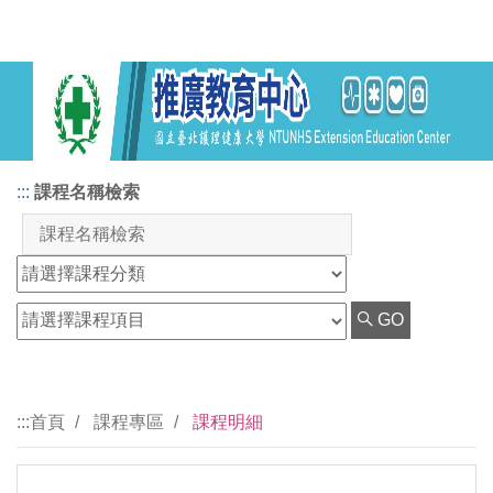
:::
課程名稱檢索
GO
:::
首頁
課程專區
課程明細