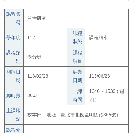
課程名
質性研究
稱
課程
學年度
112
課程結束
狀態
課程類
課程
學分班
別
項目
開課日
結業
113/02/23
113/06/23
期
日期
上課
1340 ~ 1530 ( 週
總時數
36.0
時間
四 )
上課地
校本部（地址：臺北市北投區明德路365號）
點
課程介