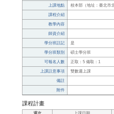
上課地點
校本部（地址：臺北市北
課程介紹
教學內容
師資介紹
學分班註記
是
學分班類別
碩士學分班
可報名人數
正取：5 備取：1
上課註意事項
雙數週上課
備註
附件
課程計畫
週次
上課日期