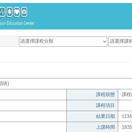
碩班)
課程狀態
課程
課程項目
結業日期
113/
上課時間
1835