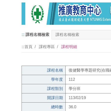
:::
課程名稱檢索
:::
首頁
課程專區
課程明細
課程名稱
復健醫學專題研究(在職
學年度
112
課程類別
學分班
開課日期
113/02/19
總時數
36.0