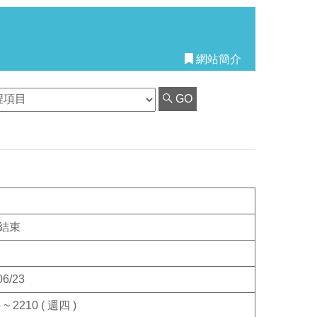
網站簡介
GO
結束
06/23
 ~ 2210 ( 週四 )