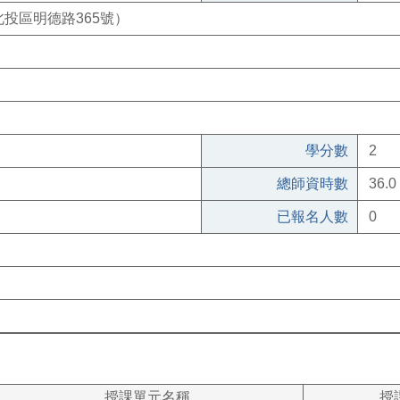
投區明德路365號）
學分數
2
總師資時數
36.0
已報名人數
0
授課單元名稱
授