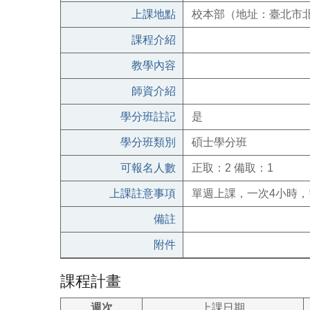
上課地點
校本部（地址：臺北市北
課程介紹
教學內容
師資介紹
學分班註記
是
學分班類別
碩士學分班
可報名人數
正取：2 備取：1
上課註意事項
單週上課，一次4小時
備註
附件
課程計畫
週次
上課日期