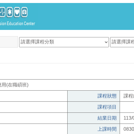
用(在職碩班)
課程狀態
課程
課程項目
結業日期
113/
上課時間
0830