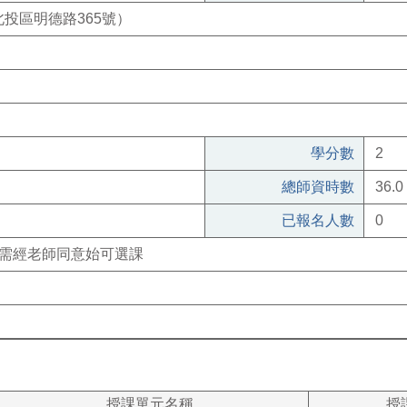
投區明德路365號）
學分數
2
總師資時數
36.0
已報名人數
0
，需經老師同意始可選課
授課單元名稱
授