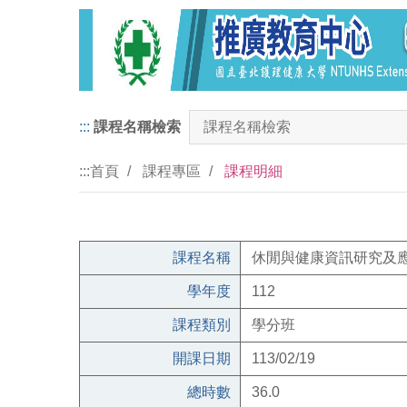
:::
課程名稱檢索
:::
首頁
課程專區
課程明細
課程名稱
休閒與健康資訊研究及應
學年度
112
課程類別
學分班
開課日期
113/02/19
總時數
36.0