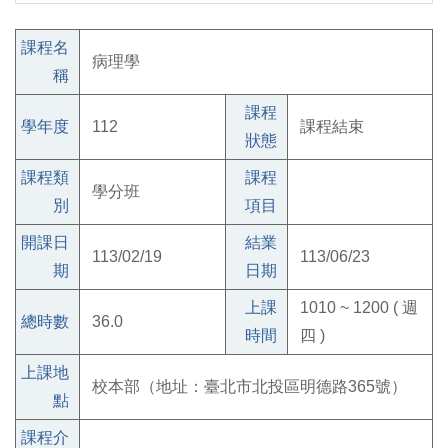
課程名
病理學
稱
課程
學年度
112
課程結束
狀態
課程類
課程
學分班
別
項目
開課日
結業
113/02/19
113/06/23
期
日期
上課
1010 ~ 1200 ( 週
總時數
36.0
時間
四 )
上課地
校本部（地址：臺北市北投區明德路365號）
點
課程介