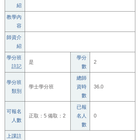
紹
教學內
容
師資介
紹
學分班
學分
是
2
註記
數
總師
學分班
學士學分班
資時
36.0
類別
數
已報
可報名
正取：5 備取：2
名人
0
人數
數
上課註