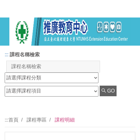
:::
課程名稱檢索
GO
:::
首頁
課程專區
課程明細