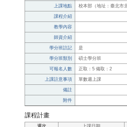
上課地點
校本部（地址：臺北市北
課程介紹
教學內容
師資介紹
學分班註記
是
學分班類別
碩士學分班
可報名人數
正取：5 備取：2
上課註意事項
單數週上課
備註
附件
課程計畫
週次
上課日期