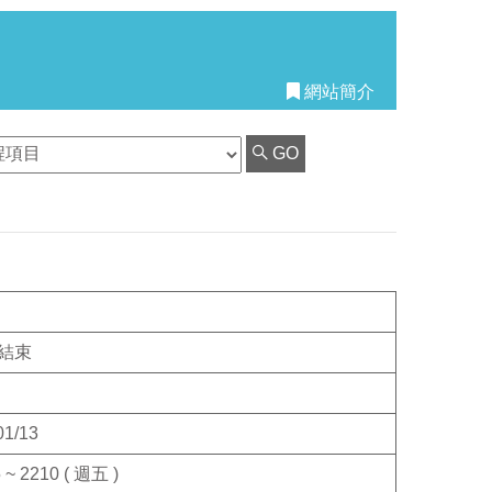
網站簡介
GO
結束
01/13
 ~ 2210 ( 週五 )