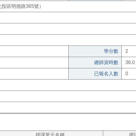
投區明德路365號）
學分數
2
總師資時數
36.0
已報名人數
0
授課單元名稱
授