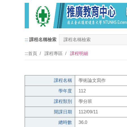
:::
課程名稱檢索
:::
首頁
課程專區
課程明細
課程名稱
學術論文寫作
學年度
112
課程類別
學分班
開課日期
112/09/11
總時數
36.0