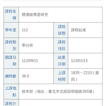
課程名
體適能專題研究
稱
課程
學年度
112
課程結束
狀態
課程類
課程
學分班
別
項目
開課日
結業
112/09/11
113/01/13
期
日期
上課
1835 ~ 2210 ( 週
總時數
36.0
時間
四 )
上課地
校本部（地址：臺北市北投區明德路365號）
點
課程介