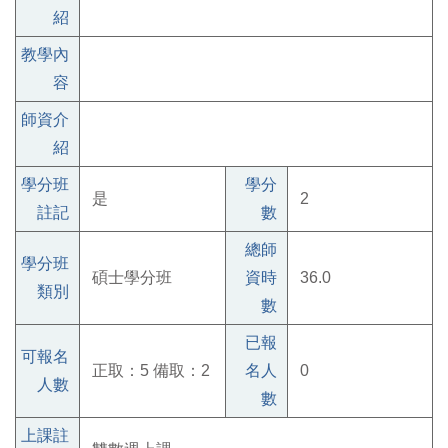
紹
教學內
容
師資介
紹
學分班
學分
是
2
註記
數
總師
學分班
碩士學分班
資時
36.0
類別
數
已報
可報名
正取：5 備取：2
名人
0
人數
數
上課註