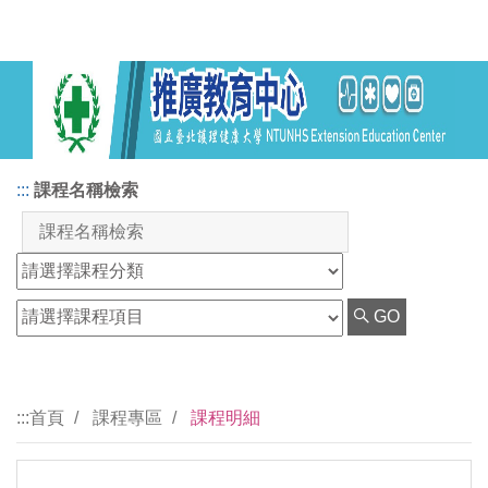
:::
課程名稱檢索
GO
:::
首頁
課程專區
課程明細