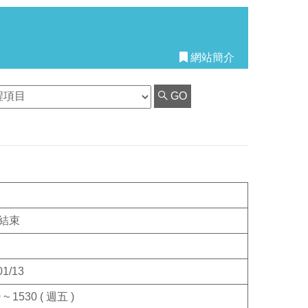
網站簡介
GO
結束
01/13
 ~ 1530 ( 週五 )