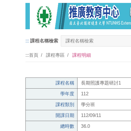
:::
課程名稱檢索
:::
首頁
課程專區
課程明細
課程名稱
長期照護專題研討1
學年度
112
課程類別
學分班
開課日期
112/09/11
總時數
36.0