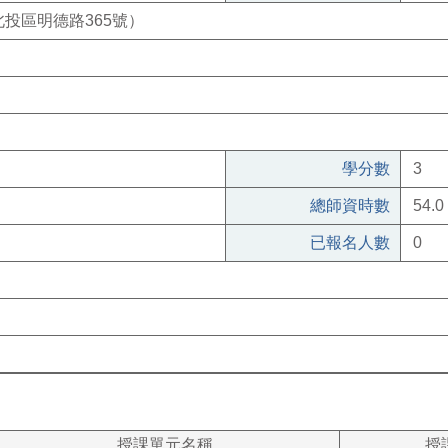
投區明德路365號）
學分數
3
總師資時數
54.0
已報名人數
0
授課單元名稱
授