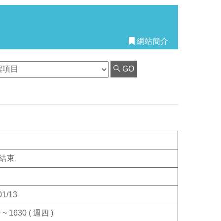
網站簡介
GO
結束
01/13
 ~ 1630 ( 週四 )