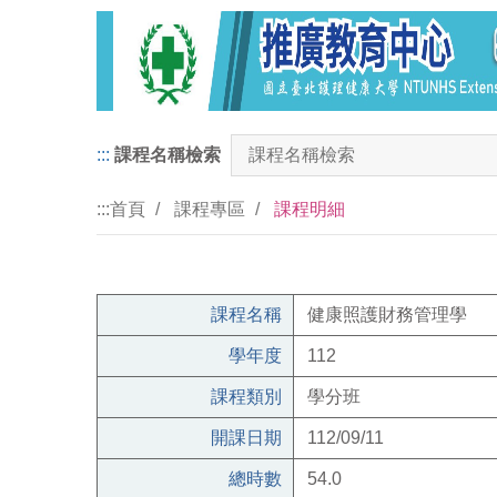
:::
課程名稱檢索
:::
首頁
課程專區
課程明細
課程名稱
健康照護財務管理學
學年度
112
課程類別
學分班
開課日期
112/09/11
總時數
54.0