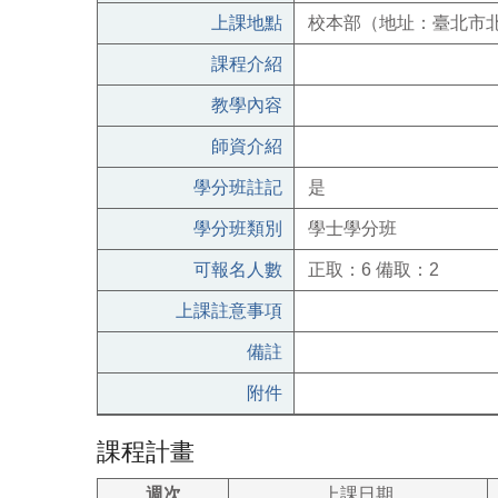
上課地點
校本部（地址：臺北市北
課程介紹
教學內容
師資介紹
學分班註記
是
學分班類別
學士學分班
可報名人數
正取：6 備取：2
上課註意事項
備註
附件
課程計畫
週次
上課日期