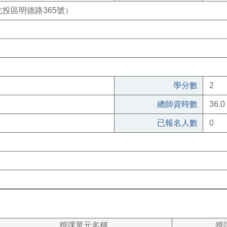
投區明德路365號）
學分數
2
總師資時數
36.0
已報名人數
0
授課單元名稱
授