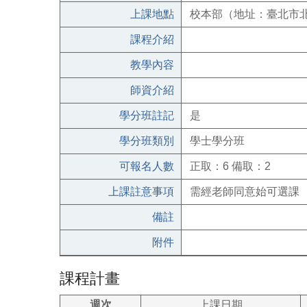
上課地點
校本部（地址：臺北市北
課程介紹
教學內容
師資介紹
學分班註記
是
學分班類別
學士學分班
可報名人數
正取：6 備取：2
上課註意事項
需經老師同意始可選課
備註
附件
課程計畫
週次
上課日期