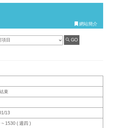
網站簡介
GO
結束
01/13
 ~ 1530 ( 週四 )