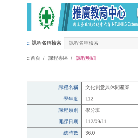
:::
課程名稱檢索
:::
首頁
課程專區
課程明細
課程名稱
文化創意與休閒產業
學年度
112
課程類別
學分班
開課日期
112/09/11
總時數
36.0