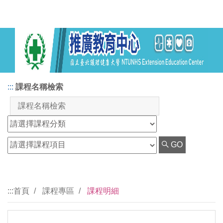
:::
課程名稱檢索
GO
:::
首頁
課程專區
課程明細