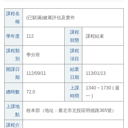
課程名
(已額滿)健康評估及實作
稱
課程
學年度
112
課程結束
狀態
課程類
課程
學分班
別
項目
開課日
結業
112/09/11
113/01/13
期
日期
上課
1340 ~ 1730 ( 週
總時數
72.0
時間
一 )
上課地
校本部（地址：臺北市北投區明德路365號）
點
課程介