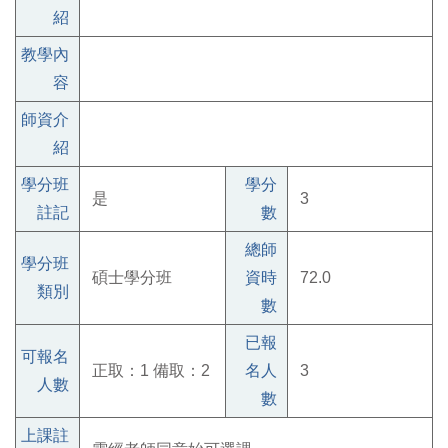
紹
教學內
容
師資介
紹
學分班
學分
是
3
註記
數
總師
學分班
碩士學分班
資時
72.0
類別
數
已報
可報名
正取：1 備取：2
名人
3
人數
數
上課註