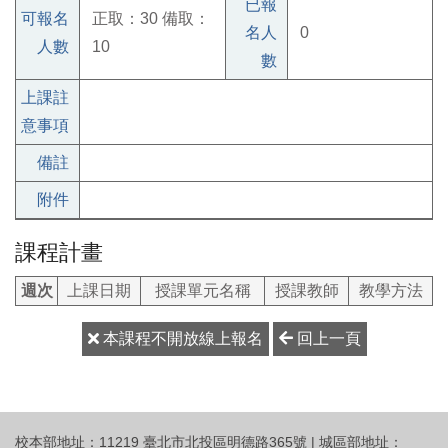
已報
可報名
正取：30 備取：
名人
0
人數
10
數
上課註
意事項
備註
附件
課程計畫
週次
上課日期
授課單元名稱
授課教師
教學方法
本課程不開放線上報名
回上一頁
校本部地址：11219 臺北市北投區明德路365號 | 城區部地址：