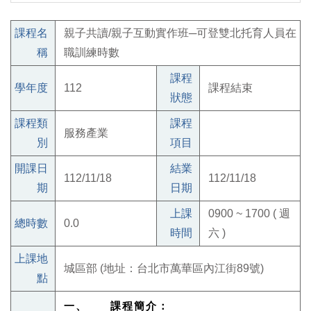
課程名
親子共讀/親子互動實作班─可登雙北托育人員在
稱
職訓練時數
課程
學年度
112
課程結束
狀態
課程類
課程
服務產業
別
項目
開課日
結業
112/11/18
112/11/18
期
日期
上課
0900 ~ 1700 ( 週
總時數
0.0
時間
六 )
上課地
城區部 (地址：台北市萬華區內江街89號)
點
一、 課程簡介：