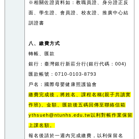
※相關佐證資料如：教職員證、身分證正反
面、學生證、會員證、校友
證、推廣中心結
訓證書
八、繳費方式
轉帳、匯款
銀行：臺灣銀行新莊分行(銀行代碼：004)
匯款帳號：0710-0103-8793
戶名：國際母嬰健康照護協會
親子共讀實
繳費完成後，將姓名、課程名稱
(
作班
)、金額、匯款後五碼
回傳至聯絡信箱
y
thsueh@ntunhs.edu.tw
以利對帳作業保留
上課名額。
報名後請於一週內完成繳費，以利保留名