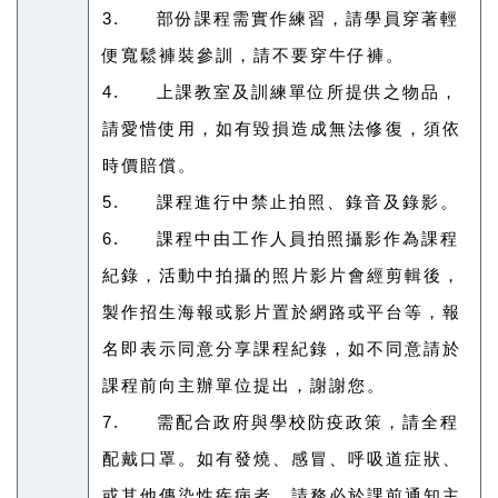
3. 部份課程需實作練習，請學員穿著輕
便寬鬆褲裝參訓，請不要穿牛仔褲。
4. 上課教室及訓練單位所提供之物品，
請愛惜使用，如有毀損造成無法修復，
須依
時價賠償。
5. 課程進行中禁止拍照、錄音及錄影。
6. 課程中由工作人員拍照攝影作為課程
紀錄，活動中拍攝的照片影片會經剪輯
後，
製作招生海報或影片置於網路或平台等，報
名即表示同意分享課程
紀錄，如不同意請於
課程前向主辦單位提出，謝謝您。
7. 需配合政府與學校防疫政策，請全程
配戴口罩。如有發燒、感冒、呼吸道
症狀、
或其他傳染性疾病者，請務必於課前通知主