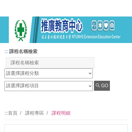
:::
課程名稱檢索
GO
:::
首頁
課程專區
課程明細