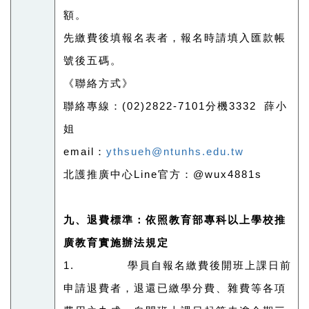
額。
先繳費後填報名表者，報名時請填入匯款帳
號後五碼。
《聯絡方式》
聯絡專線：
(02)2822-7101
分機
3332
薛小
姐
email
：
ythsueh@ntunhs.edu.tw
北護推廣中心Line官方：@wux4881s
九、退費標準：依照教育部專科以上學校推
廣教育實施辦法規定
1. 學員自報名繳費後開班上課日前
申請退費者，退還已繳學分費、雜費等各項