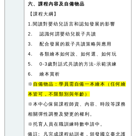
六、課程內容及自備物品
【課程大綱】
1.閱讀對嬰幼兒語言和認知發展的影響
2. 認識何謂嬰幼兒親子共讀
3. 配合發展的親子共讀策略與應用
4. 各類繪本如何說、如何選、如何玩
5. 0-3歲對話式共讀的方法-示範演練
6. 繪本賞析
學員需自備一本繪本（任何繪
※
自備物品：
本皆可，不限類別與年齡）
※本中心保留課程師資、內容、時段等課務
相關彈性調整及變更的權利。
※托育人員在職訓練時數申請中。
備註: 凡完成課程結訓者，頒發國立臺北護