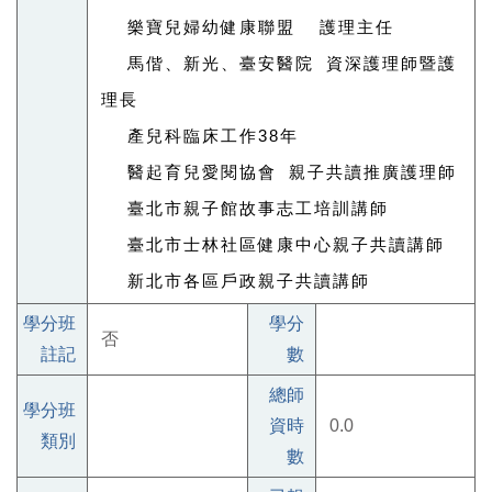
 樂寶兒婦幼健康聯盟 護理主任
 馬偕、新光、臺安醫院 資深護理師暨護
理長
 產兒科臨床工作38年
 醫起育兒愛閱協會 親子共讀推廣護理師
 臺北市親子館故事志工培訓講師
 臺北市士林社區健康中心親子共讀講師
 新北市各區戶政親子共讀講師
學分班
學分
否
註記
數
總師
學分班
資時
0.0
類別
數