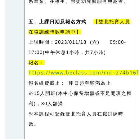
系畢業、在校生、對嬰幼兒照顧有興趣者。
五、上課日期及報名方式
【雙北托育人員
在職訓練時數申請中】
上課時間：2023/011/18 (六) 09:00-
17:00(中午休息1小時，共7小時)
報名：
https://www.beclass.com/rid=274b16
報名繳費截止：
即日起至
額滿為止
※15人開班(本中心保留增額或不足開班之權
利)，30人額滿
※本課程可登錄雙北托育人員在職訓練時
數。