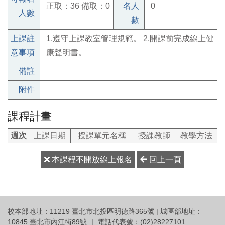
正取：36 備取：0
名人
0
人數
數
上課註
1.遵守上課教室管理規範。 2.開課前完成線上健
意事項
康聲明書。
備註
附件
課程計畫
週次
上課日期
授課單元名稱
授課教師
教學方法
本課程不開放線上報名
回上一頁
校本部地址：11219 臺北市北投區明德路365號 | 城區部地址：
10845 臺北市內江街89號 ｜ 電話代表號：(02)28227101