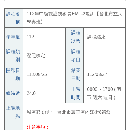
課程名
112年中級救護技術員EMT-2複訓【台北市立大
稱
學專班】
課程
學年度
112
課程結束
狀態
課程類
課程
證照檢定
別
項目
開課日
結業
112/08/25
112/08/27
期
日期
上課
0800 ~ 1700 ( 週
總時數
24.0
時間
五 週六 週日 )
上課地
城區部 (地址：台北市萬華區內江街89號)
點
注意事項：