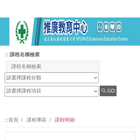
:::
課程名稱檢索
GO
:::
首頁
課程專區
課程明細