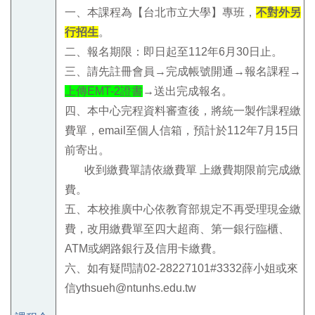
一、本課程為【台北市立大學】專班，
不對外另
行招生
。
二、報名期限：即日起至112年6月30日止。
三、請先註冊會員→完成帳號開通→報名課程→
上傳EMT-2證書
→送出完成報名。
四、本中心完程資料審查後，將統一製作課程繳
費單，email至個人信箱，預計於112年7月15日
前寄出。
收到繳費單請依繳費單 上繳費期限前完成繳
費。
五、本校推廣中心依教育部規定不再受理現金繳
費，改用繳費單至四大超商、第一銀行臨櫃、
ATM或網路銀行及信用卡繳費。
六、如有疑問請02-28227101#3332薛小姐或來
信ythsueh@ntunhs.edu.tw