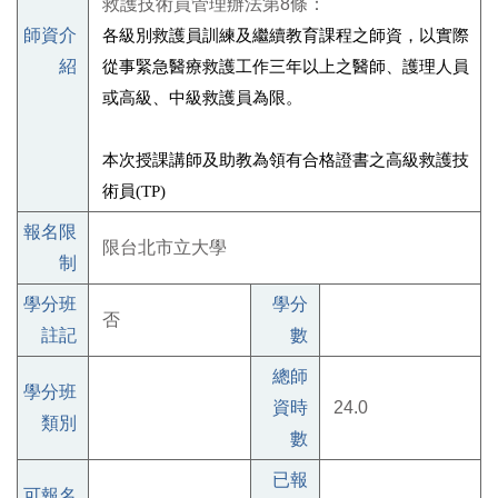
救護技術員管理辦法第8條：
師資介
各級別救護員訓練及繼續教育課程之師資，以實際
紹
從事緊急醫療救護工作三年以上之醫師、護理人員
或高級、中級救護員為限。
本次授課講師及助教為領有合格證書之高級救護技
術員(TP)
報名限
限台北市立大學
制
學分班
學分
否
註記
數
總師
學分班
資時
24.0
類別
數
已報
可報名