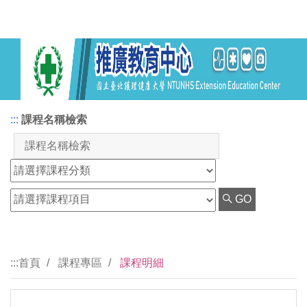
:::
課程名稱檢索
GO
:::
首頁
課程專區
課程明細