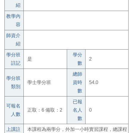
紹
教學內
容
師資介
紹
學分班
學分
是
2
註記
數
總師
學分班
學士學分班
資時
54.0
類別
數
已報
可報名
正取：6 備取：2
名人
0
人數
數
上課註
本課程為兩學分，外加一小時實習課程，總課程