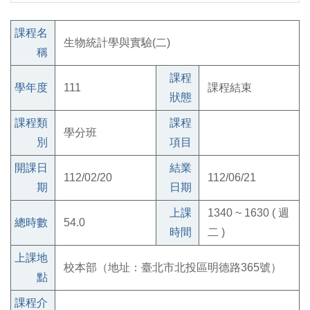
課程名
生物統計學與實驗(二)
稱
課程
學年度
111
課程結束
狀態
課程類
課程
學分班
別
項目
開課日
結業
112/02/20
112/06/21
期
日期
上課
1340 ~ 1630 ( 週
總時數
54.0
時間
二 )
上課地
校本部（地址：臺北市北投區明德路365號）
點
課程介