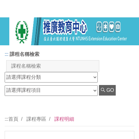
:::
課程名稱檢索
GO
:::
首頁
課程專區
課程明細