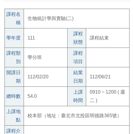
課程名
生物統計學與實驗(二)
稱
課程
學年度
111
課程結束
狀態
課程類
課程
學分班
別
項目
開課日
結業
112/02/20
112/06/21
期
日期
上課
0910 ~ 1200 ( 週
總時數
54.0
時間
二 )
上課地
校本部（地址：臺北市北投區明德路365號）
點
課程介