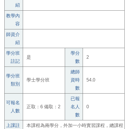
紹
教學內
容
師資介
紹
學分班
學分
是
2
註記
數
總師
學分班
學士學分班
資時
54.0
類別
數
已報
可報名
正取：6 備取：2
名人
0
人數
數
上課註
本課程為兩學分，外加一小時實習課程，總課程