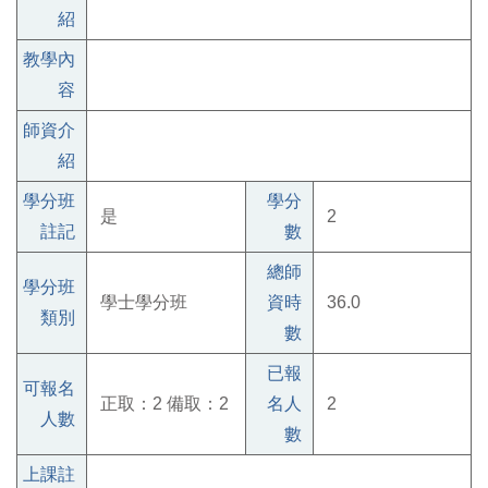
紹
教學內
容
師資介
紹
學分班
學分
是
2
註記
數
總師
學分班
學士學分班
資時
36.0
類別
數
已報
可報名
正取：2 備取：2
名人
2
人數
數
上課註