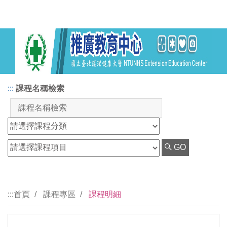
:::
課程名稱檢索
GO
:::
首頁
課程專區
課程明細