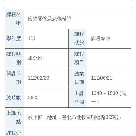
課程名
臨終關懷及悲傷輔導
稱
課程
學年度
111
課程結束
狀態
課程類
課程
學分班
別
項目
開課日
結業
112/02/20
112/06/21
期
日期
上課
1340 ~ 1530 ( 週
總時數
36.0
時間
一 )
上課地
校本部（地址：臺北市北投區明德路365號）
點
課程介