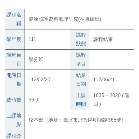
課程名
健康照護資料處理研究(在職碩班)
稱
課程
學年度
111
課程結束
狀態
課程類
課程
學分班
別
項目
開課日
結業
112/02/20
112/06/21
期
日期
上課
1835 ~ 2020 ( 週
總時數
36.0
時間
四 )
上課地
校本部（地址：臺北市北投區明德路365號）
點
課程介