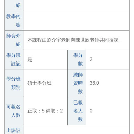
紹
教學內
容
師資介
本課程由劉介宇老師與陳世欣老師共同授課。
紹
學分班
學分
是
2
註記
數
總師
學分班
碩士學分班
資時
36.0
類別
數
已報
可報名
正取：5 備取：2
名人
0
人數
數
上課註