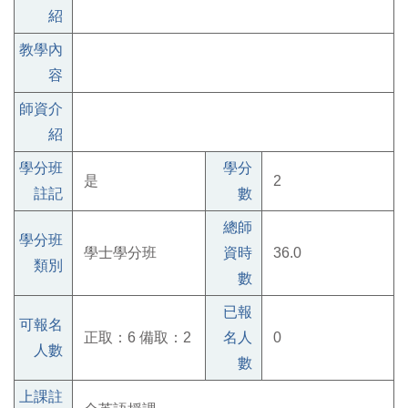
紹
教學內
容
師資介
紹
學分班
學分
是
2
註記
數
總師
學分班
學士學分班
資時
36.0
類別
數
已報
可報名
正取：6 備取：2
名人
0
人數
數
上課註