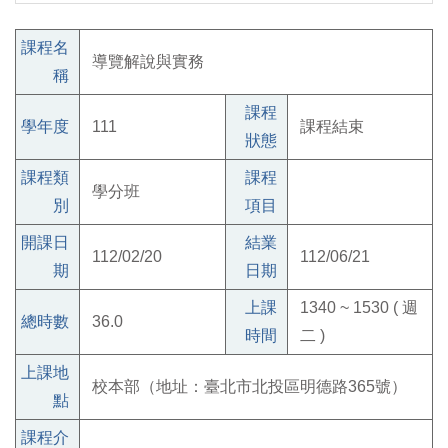
課程名
導覽解說與實務
稱
課程
學年度
111
課程結束
狀態
課程類
課程
學分班
別
項目
開課日
結業
112/02/20
112/06/21
期
日期
上課
1340 ~ 1530 ( 週
總時數
36.0
時間
二 )
上課地
校本部（地址：臺北市北投區明德路365號）
點
課程介