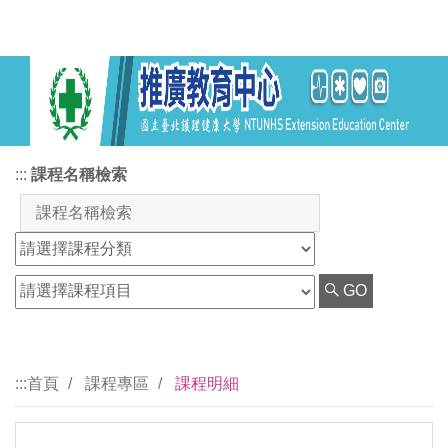
:::
課程名稱檢索
GO
:::
首頁
課程專區
課程明細