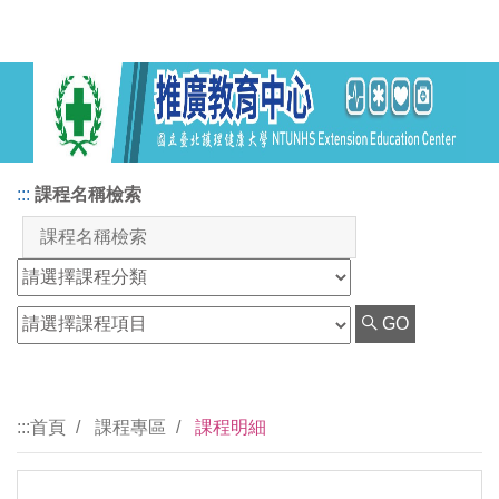
:::
課程名稱檢索
GO
:::
首頁
課程專區
課程明細