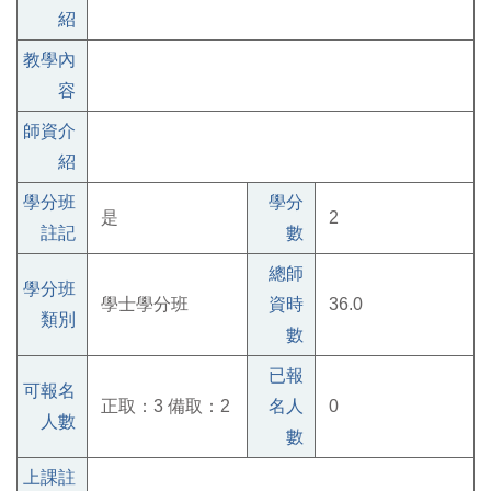
紹
教學內
容
師資介
紹
學分班
學分
是
2
註記
數
總師
學分班
學士學分班
資時
36.0
類別
數
已報
可報名
正取：3 備取：2
名人
0
人數
數
上課註