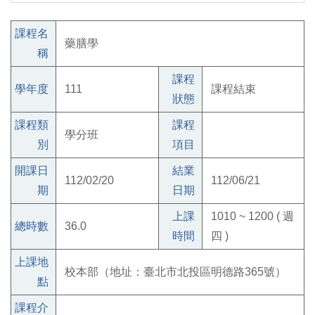
課程名
藥膳學
稱
課程
學年度
111
課程結束
狀態
課程類
課程
學分班
別
項目
開課日
結業
112/02/20
112/06/21
期
日期
上課
1010 ~ 1200 ( 週
總時數
36.0
時間
四 )
上課地
校本部（地址：臺北市北投區明德路365號）
點
課程介