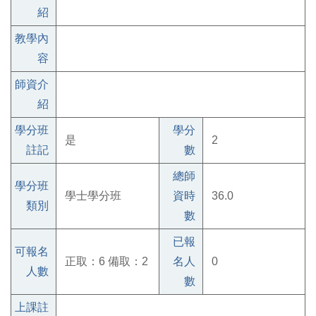
紹
教學內
容
師資介
紹
學分班
學分
是
2
註記
數
總師
學分班
學士學分班
資時
36.0
類別
數
已報
可報名
正取：6 備取：2
名人
0
人數
數
上課註