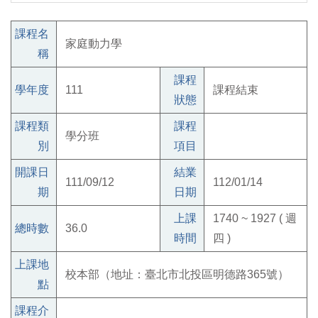
課程名
家庭動力學
稱
課程
學年度
111
課程結束
狀態
課程類
課程
學分班
別
項目
開課日
結業
111/09/12
112/01/14
期
日期
上課
1740 ~ 1927 ( 週
總時數
36.0
時間
四 )
上課地
校本部（地址：臺北市北投區明德路365號）
點
課程介