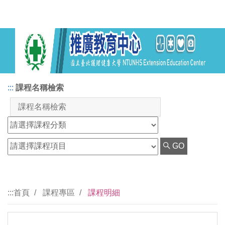
:::
課程名稱檢索
GO
:::
首頁
課程專區
課程明細