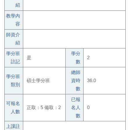
紹
教學內
容
師資介
紹
學分班
學分
是
2
註記
數
總師
學分班
碩士學分班
資時
36.0
類別
數
已報
可報名
正取：5 備取：2
名人
0
人數
數
上課註