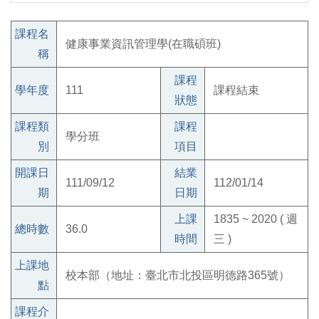
課程名
健康事業資訊管理學(在職碩班)
稱
課程
學年度
111
課程結束
狀態
課程類
課程
學分班
別
項目
開課日
結業
111/09/12
112/01/14
期
日期
上課
1835 ~ 2020 ( 週
總時數
36.0
時間
三 )
上課地
校本部（地址：臺北市北投區明德路365號）
點
課程介