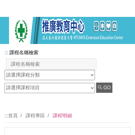
:::
課程名稱檢索
GO
:::
首頁
課程專區
課程明細