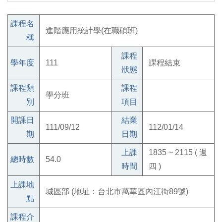
課程名
進階應用統計學(在職碩班)
稱
課程
學年度
111
課程結束
狀態
課程類
課程
學分班
別
項目
開課日
結業
111/09/12
112/01/14
期
日期
上課
1835 ~ 2115 ( 週
總時數
54.0
時間
四 )
上課地
城區部 (地址：台北市萬華區內江街89號)
點
課程介