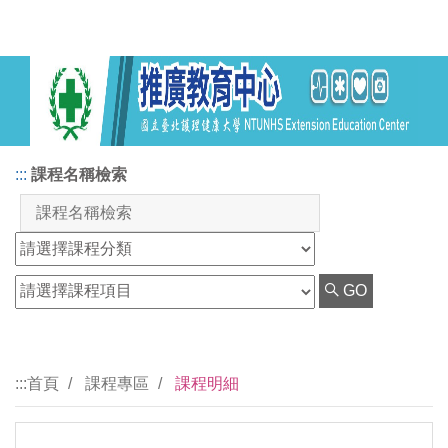
:::
課程名稱檢索
GO
:::
首頁
課程專區
課程明細