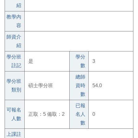
紹
教學內
容
師資介
紹
學分班
學分
是
3
註記
數
總師
學分班
碩士學分班
資時
54.0
類別
數
已報
可報名
正取：5 備取：2
名人
0
人數
數
上課註