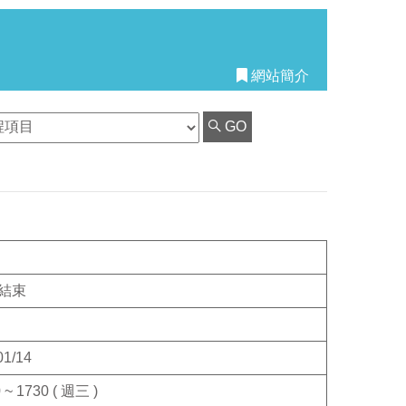
網站簡介
GO
結束
01/14
 ~ 1730 ( 週三 )