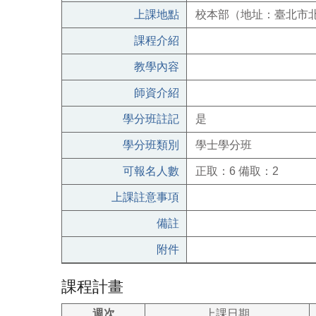
上課地點
校本部（地址：臺北市北
課程介紹
教學內容
師資介紹
學分班註記
是
學分班類別
學士學分班
可報名人數
正取：6 備取：2
上課註意事項
備註
附件
課程計畫
週次
上課日期