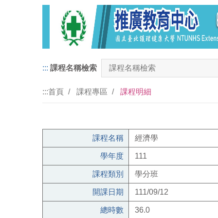
:::
課程名稱檢索
:::
首頁
課程專區
課程明細
課程名稱
經濟學
學年度
111
課程類別
學分班
開課日期
111/09/12
總時數
36.0