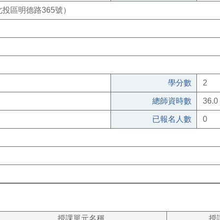
投區明德路365號）
學分數
2
總師資時數
36.0
已報名人數
0
授課單元名稱
授