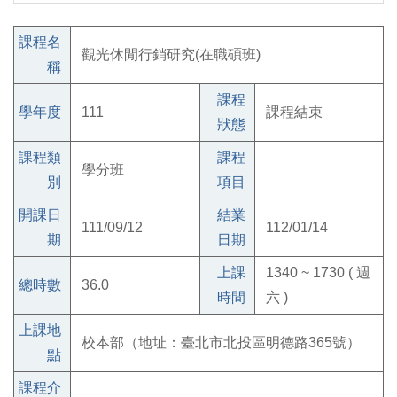
課程名
觀光休閒行銷研究(在職碩班)
稱
課程
學年度
111
課程結束
狀態
課程類
課程
學分班
別
項目
開課日
結業
111/09/12
112/01/14
期
日期
上課
1340 ~ 1730 ( 週
總時數
36.0
時間
六 )
上課地
校本部（地址：臺北市北投區明德路365號）
點
課程介