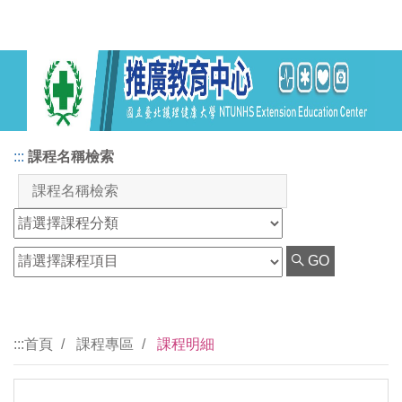
:::
課程名稱檢索
GO
:::
首頁
課程專區
課程明細