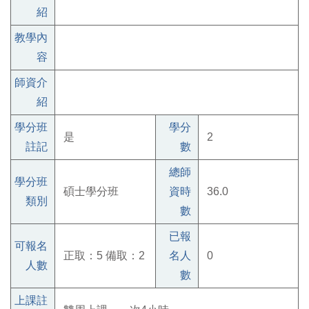
紹
教學內
容
師資介
紹
學分班
學分
是
2
註記
數
總師
學分班
碩士學分班
資時
36.0
類別
數
已報
可報名
正取：5 備取：2
名人
0
人數
數
上課註