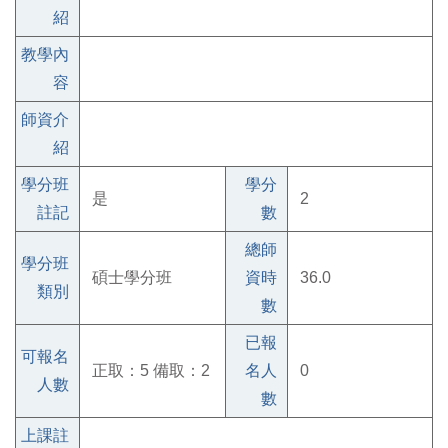
紹
教學內
容
師資介
紹
學分班
學分
是
2
註記
數
總師
學分班
碩士學分班
資時
36.0
類別
數
已報
可報名
正取：5 備取：2
名人
0
人數
數
上課註