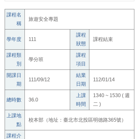
課程名
旅遊安全專題
稱
課程
學年度
111
課程結束
狀態
課程類
課程
學分班
別
項目
開課日
結業
111/09/12
112/01/14
期
日期
上課
1340 ~ 1530 ( 週
總時數
36.0
時間
二 )
上課地
校本部（地址：臺北市北投區明德路365號）
點
課程介