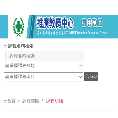
:::
課程名稱檢索
GO
:::
首頁
課程專區
課程明細