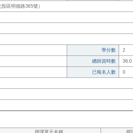
投區明德路365號）
學分數
2
總師資時數
36.0
已報名人數
0
授課單元名稱
授