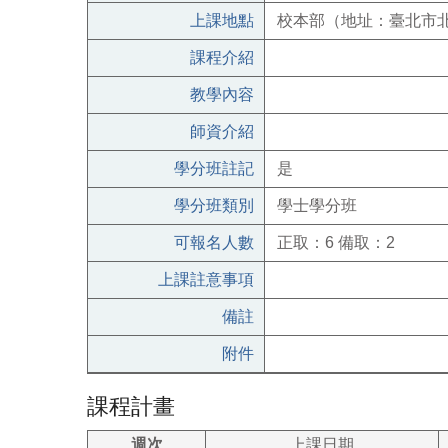
上課地點
校本部（地址：臺北市北
課程介紹
教學內容
師資介紹
學分班註記
是
學分班類別
學士學分班
可報名人數
正取：6 備取：2
上課註意事項
備註
附件
課程計畫
週次
上課日期