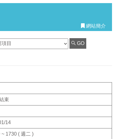
網站簡介
GO
結束
01/14
 ~ 1730 ( 週二 )