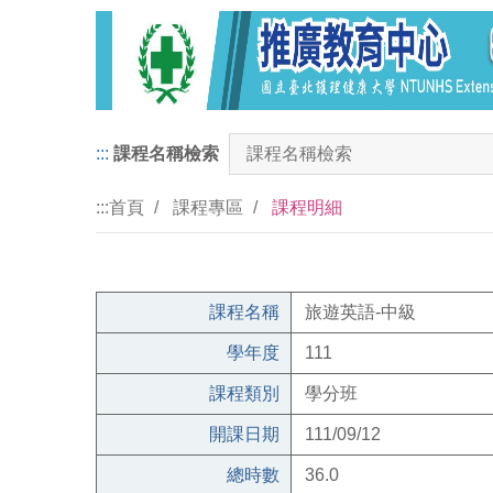
:::
課程名稱檢索
:::
首頁
課程專區
課程明細
課程名稱
旅遊英語-中級
學年度
111
課程類別
學分班
開課日期
111/09/12
總時數
36.0