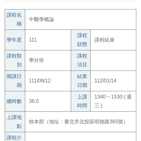
課程名
中醫學概論
稱
課程
學年度
111
課程結束
狀態
課程類
課程
學分班
別
項目
開課日
結業
111/09/12
112/01/14
期
日期
上課
1340 ~ 1530 ( 週
總時數
36.0
時間
三 )
上課地
校本部（地址：臺北市北投區明德路365號）
點
課程介