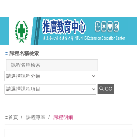
:::
課程名稱檢索
GO
:::
首頁
課程專區
課程明細