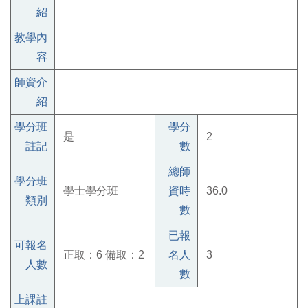
紹
教學內
容
師資介
紹
學分班
學分
是
2
註記
數
總師
學分班
學士學分班
資時
36.0
類別
數
已報
可報名
正取：6 備取：2
名人
3
人數
數
上課註