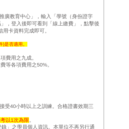
推廣教育中心」，輸入「學號（身份證字
碼」，登入後即可看到「線上繳費」，點擊後
信用卡資料完成即可。
件)是否適用。
各項費用之九成。
雜費等各項費用之
50%
。
接受
40
小時以上之訓練。合格證書效期三
補考以
1
次為限
。
登錄」之學員個人資訊。本單位不再另行通