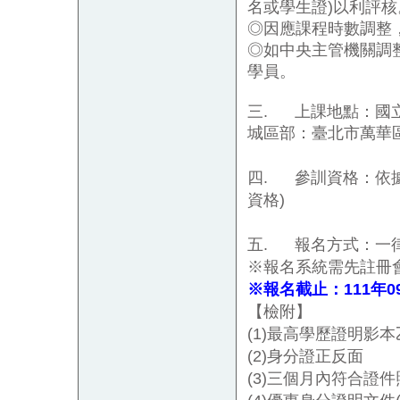
名或學生證
)
以利評核
◎因應課程時數調整
◎如中央主管機關調
學員。
三.
上課地點：國
城區部：臺北市萬華
四.
參訓資格：依
資格
)
五.
報名方式：一
※報名系統需先註冊
※報名截止：111年0
【檢附】
(1)
最高學歷證明影本
(2)身分證正反面
(3)
三個月內符合證件