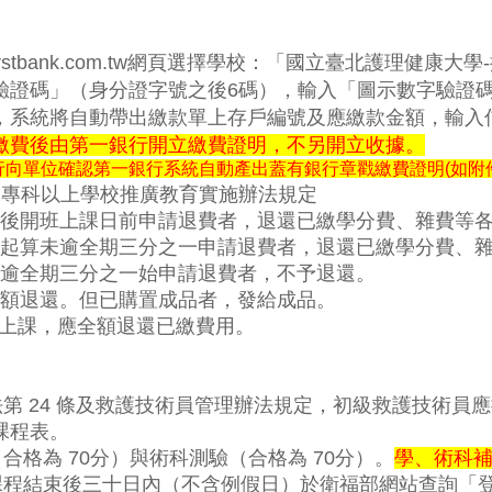
irstbank.com.tw
網頁選擇學校：「國立臺北護理健康大學
-
驗證碼」（身分證字號之後
6
碼），輸入「圖示數字驗證
，系統將自動帶出繳款單上存戶編號及應繳款金額，輸入
繳費後由第一銀行開立繳費證明，不另開立收據。
行向單位確認
第一銀行系統自動產出蓋有銀行章戳繳費證明(如附
據專科以上學校推廣教育實施辦法規定
後開班上課日前申請退費者，退還已繳學分費、雜費等
起算未逾全期三分之一申請退費者，退還已繳學分費、
逾全期三分之一始申請退費者，不予退還。
額退還。但已購置成品者，發給成品。
上課，應全額退還已繳費用。
法第
24
條及救護技術員管理辦法規定，初級救護技術員應
課程表。
（合格為
70
分）與術科測驗（合格為
70
分）。
學、術科
課程結束後三十日內（不含例假日）於衛福部網站查詢「