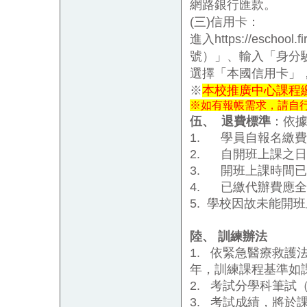
網路銀行匯款。
(
三
)
信用卡：
進入
https://eschool.f
號）」、輸入「身分
選擇「本國信用卡」
※
本校推廣中心課程
※
如有報帳需求，請自
伍、
退費標準
：依
1.
學員自報名繳費
2.
自開班上課之日
3.
開班上課時間已
4.
已繳代辦費應全
5.
學校因故未能開班
陸、
訓練辦法
1.
依緊急醫療救護
年，訓練課程基準如
2.
考試分學科筆試
3.
考試成績，將於