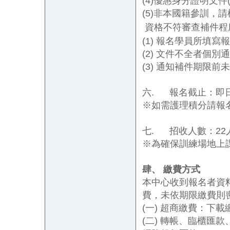
(4)
優惠身分證明文件
(5)
非本國籍參訓，請
資格不符審查補件程
(1)
報名學員所填寫報
(2)
文件不全者個別通
(3)
通知補件期限前未
六.
報名截止：即
※如需護理積分請報名後來信
七.
招收人數：
22
※為確保訓練場地上
肆、
繳費方式
本中心收到報名者資
費，
未依期限繳費則
(
一
)
超商繳費：下載
(
二
)
轉帳、臨櫃匯款