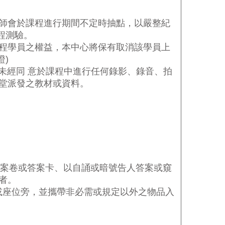
師會於課程進行期間不定時抽點，以嚴整紀
程測驗。
程學員之權益，本中心將保有取消該學員上
證
)
未經同 意於課程中進行任何錄影、錄音、拍
堂派發之教材或資料。
。
案卷或答案卡、以自誦或暗號告人答案或窺
者。
或座位旁，並攜帶非必需或規定以外之物品入