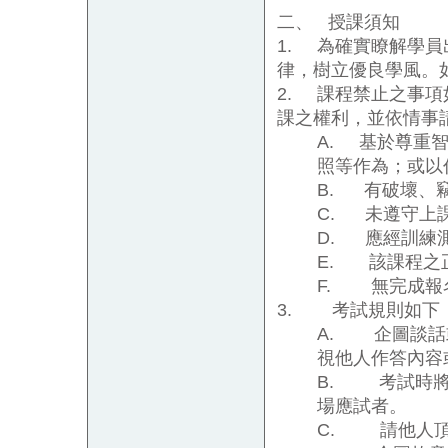
二、
授課須知
1.
為確實瞭解學員
律，樹立優良學風。
2.
課程禁止之事項
課之權利，並依情事
A.
基於尊重
照等作為；或以
B.
有破壞、
C.
未遵守上
D.
應經訓練
E.
該課程之
F.
無完成報
3.
考試規則如下
A.
企圖談話
視他人作答內容
B.
考試時
場應試者。
C.
請他人