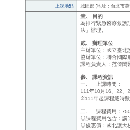
上課地點
城區部 (地址：台北市萬
壹、
目的
為推行緊急醫療救護
法」辦理。
貳、
辦理單位
主辦單位：國立臺北
協辦單位：聯合國際
課程負責人：范傑閔
參、
課程資訊
一.
上課時間：
111
年10月
16
、
22
、
※
111
年起課程總時數
二.
課程費用：
75
◎課程費用包含：講
◎優惠價：國北護大