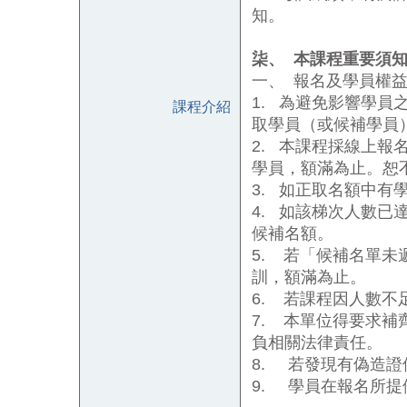
知。
柒、
本課程重要須
一、
報名及學員權
1.
為避免影響學員
課程介紹
取學員（或候補學員
2.
本課程採線上報
學員，額滿為止。恕
3.
如正取名額中有
4.
如該梯次人數已
候補名額。
5.
若「候補名單未
訓，額滿為止。
6.
若課程因人數不
7.
本單位得要求補
負相關法律責任。
8.
若發現有偽造證
9.
學員在報名所提