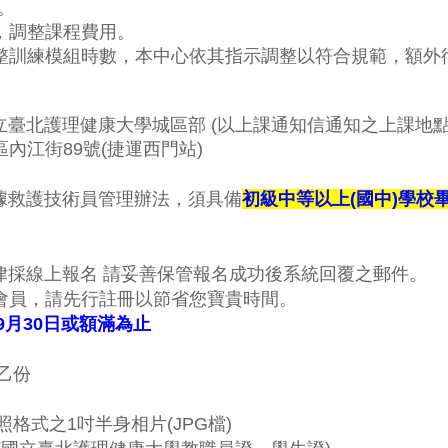
。
，調整課程費用。
整訓練模組時數，本中心依其指示調整以符合規範，額外
立臺北護理健康大學城區部
(
以上課通知信通知之上課地
區內江街
89
號
(
捷運西門站
)
據救護技術員管理辦法，須具備
初級中等以上
(
國中
)
學校
律採線上報名 請妥善保管報名成功後系統回覆之郵件。
會員，請先行註冊以節省您寶貴時間。
9月30日或額滿為止
乙份
照格式之
1
吋半身相片
(JPG
檔
)