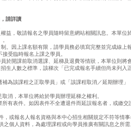
知，請詳讀
益
之權益，敬請報名之學員隨時留意網站相關訊息。本單位
）。
名制。因上課名額有限，請學員務必填寫完整並完成線上
不接受臨時報名上課之學員。
學員於開課前取消選課、延梯及退費等情狀，本單位則將
達招生人數之標準，該梯次「已完成報名手續但尚未列入
遞補為該課程之正取學員」或「該課程取消／延期辦理」
足取消，本單位將給於學員辦理延梯之權利。
齊所有表件。如因表件不全遭退件而延誤報名者，或繳交
件，或報名人報名資格與本中心招生相關規定不符等情事
供之個人資料，為處理課程或向學員推廣有關訊息之所需