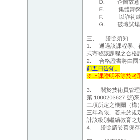
D.
企圖故意
E.
集體舞
F.
以詐術
G.
破壞試場
三、
證照須知
1.
通過該課程學、
式寄發該課程之合格
2.
合格證書將由國
前五日告知。
※上課證明不等於考
3.
關於技術員管理
第
1000203627
號
)
來
二項所定之機關（構
三年為限。若未於規
計該級別繼續教育之
4.
證照請妥善保存