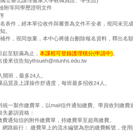
(
國立臺北護理健康大學教職員證、學生證
)
檢附等同學歷證明文件
序
名表件，經本單位收件與審查為文件不全者，視同未完
知。
補件，視同放棄，本中心將後台刪除報名資料，釋出名
日起至額滿為止，
本課程可登錄護理積分
(
申請中
)
。
告知ythsueh@ntunhs.edu.tw
人開班，最多
24
人。
課品質及上課操作舒適度，每班最多招收
24
人。
料統一製作繳費單，以
mail
信件通知繳費。學員收到繳費
喪失參訓資格
：
繳費通知信的附件繳費單，持繳費單至超商繳費。
、網路銀行：
繳費單上的流水編號為您的繳費帳號，使用