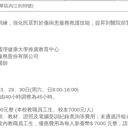
華區內江街89號)
訓練，強化民眾對於傷病患服務救護技能，提昇到醫院前
護理健康大學推廣教育中心
服務股份有限公司
醫師
23
、
29
、30日
(
周六、日
8:00-18:00)
由
40
小時調整為
45
小時。
00
元整
(
本校教職員工生、校友
7000
元
/
人
)
師、教材、證照及電腦受訓紀錄查詢等費用；未通過評核
校內教職員工生，優惠費用為每人新臺幣
$ 7000
元整，請