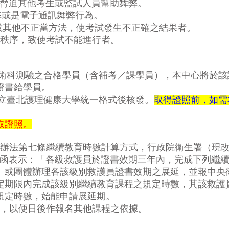
脅迫其他考生或監試人員幫助舞弊。
弊或是電子通訊舞弊行為。
或其他不正當方法，使考試發生不正確之結果者。
秩序，致使考試不能進行者。
術科測驗之合格學員（含補考／課學員），本中心將於該
證書給學員。
立臺北護理健康大學統一格式後核發。
取得證照前，如需
取證照。
辦法第七條繼續教育時數計算方式，行政院衛生署（現
函表示：「各級救護員於證書效期三年內，完成下列繼
）或團體辦理各該級別救護員證書效期之展延，並報中央
定期限內完成該級別繼續教育課程之規定時數，其該救護
規定時數，始能申請展延期。
，以便日後作報名其他課程之依據。