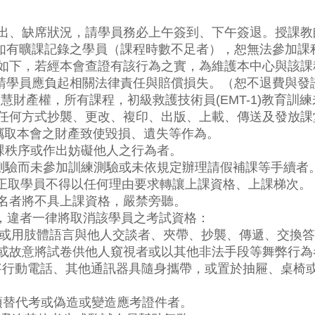
出、缺席狀況，請學員務必上午簽到、下午簽退。授課教
如有曠課記錄之學員（課程時數不足者），恕無法參加課
如下，若經本會查證有該行為之實，為維護本中心與該課
請學員應負起相關法律責任與賠償損失。（恕不退費與發
智慧財產權，所有課程，初級救護技術員
(EMT-1)
教育訓練
任何方式抄襲、更改、複印、出版、上載、傳送及發放課
竊取本會之財產致使毀損、遺失等作為。
課秩序或作出妨礙他人之行為者。
測驗而未參加訓練測驗或未依規定辦理請假補課等手續者
正取學員不得以任何理由要求轉讓上課資格、上課梯次。
名者將不具上課資格，嚴禁旁聽。
，違者一律將取消該學員之考試資格：
或用肢體語言與他人交談者、夾帶、抄襲、傳遞、交換答
或故意將試卷供他人窺視者或以其他非法手段等舞弊行為
將行動電話、其他通訊器具隨身攜帶，或置於抽屜、桌椅
頂替代考或偽造或變造應考證件者。