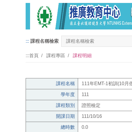
:::
課程名稱檢索
:::
首頁
課程專區
課程明細
課程名稱
111年EMT-1初訓(10月
學年度
111
課程類別
證照檢定
開課日期
111/10/16
總時數
0.0