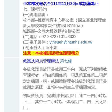
※本梯次報名至111年11月20日或額滿為止
七、課程諮詢
(一)現場諮詢：
校本部─推廣教育中心辦公室 (
國立臺北護理健
康大學校本部 親仁樓1樓 B115室 )
城區部─文教大樓2樓聯合辦公室
(二)電話：02-28227101#3332
(三)電子郵件：
ythsueh@ntunhs.edu.tw
(四)承辦人：薛小姐
注意：本校複訓課程無護理積分
救護技術員管理辦法
第七條
各級救護員於證書效期三年內，完成下列繼續教
育課程者，得由第四條第一項及第五條第二項所
定之機關（構）或團體辦理各該級別救護員證書
效期之展延，並報中央衛生主管機關備查。
初級救護員：完成訓練模組科目達二十四小時以
上，且其中十二小時以上為模組二、四、六之科
目。