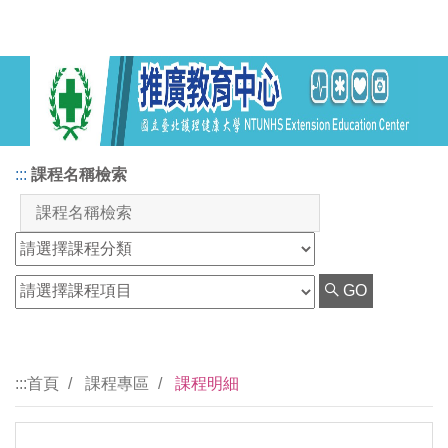
:::
課程名稱檢索
GO
:::
首頁
課程專區
課程明細