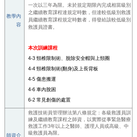
一次以三年為限。未於規定期限內完成相當級別
之繼續教育課程達規定時數，但達較低級別救護
教學內
員繼續教育課程規定時數者，得發給該較低級別
容
救護員證書。
本次訓練課程
4-3
頸椎限制術、脫除安全帽與上頸圈
4-4
頸椎限制術
(
翻身
)
及上長背板
4-5
傷患搬運
4-6
車內脫困
6-2
常見創傷的處置
救護技術員管理辦法第八條規定：各級救護員訓
練及繼續教育課程之師資，以實際從事緊急醫療
救護工作3年以上之醫師、護理人員或高級、中
級救護員為限。
師資介