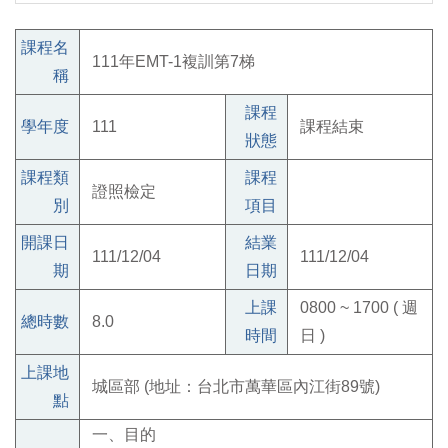
課程名
111年EMT-1複訓第7梯
稱
課程
學年度
111
課程結束
狀態
課程類
課程
證照檢定
別
項目
開課日
結業
111/12/04
111/12/04
期
日期
上課
0800 ~ 1700 ( 週
總時數
8.0
時間
日 )
上課地
城區部 (地址：台北市萬華區內江街89號)
點
一、目的