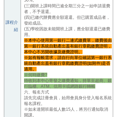
50%。
(三)開班上課時間已逾全期三分之一始申請退費
者，不予退還。
(四)已繳代辦費應全額退還。但已購置成品者，
課程介
發給成品。
(五)學校因故未能開班上課，應全額退還已繳費
紹
用。
※本中心使用第一銀行二連式繳費單，繳費後由
第一銀行系統自動產出蓋有銀行章戳繳費證明，
本中心不另開收據及繳費證明。
※如有報帳需求，請自行向單位確認
第一銀行系
統自動產出蓋有銀行章戳繳費證明(如附件)是否
適用。
※何時繳費?
待收到本中心寄發之繳費通知，持單至超商、銀
行臨櫃、ATM、信用卡或網路銀行轉帳
六、報名方式
請先完成註冊會員，始用會員身分登入報名系統
報名課程。
※如未達開班最低人數15人，將另行通知取消
開課。