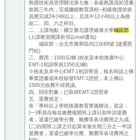
救護技術員管理辦法第七條：各級救護員於證書
效期三年內，完成繼續教育課程─初級救護技術
員應完成24小時以上，且其中12小時以上為模
組二、四、六之科目。
二、上課地點：國立臺北護理健康大學
城區部
(上課教室開課前另以mail通知)
城區部：台北市萬華區內江街89號
(捷運西
門站)
三、費用：1500元/梯 (校友及本校推廣中心
EMT-1初訓學員1350元/梯)
※校友及本中心EMT-1初訓學員，報名時請上傳
畢業證書或本校核發EMT-1證照，未上傳以
1500元收費不得異議。
四、招生對象：已取得EMT-1證照者
五、退費規定：
依「專科以上學校推廣教育實施辦法」規定：
(一)學員自報名繳費後開班上課日前申請退費
者，退還已繳學分費、雜費等各項費用之九成。
(二)自開班上課之日起算未逾全期三分之一申請
退費者，退還已繳學分費、雜費等各項費用之