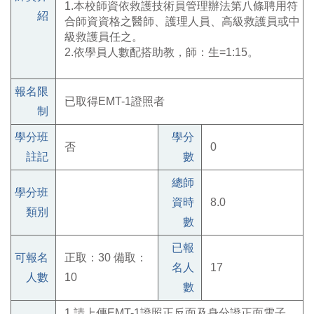
1.本校師資依救護技術員管理辦法第八條聘用符
紹
合師資資格之醫師、護理人員、高級救護員或中
級救護員任之。
2.依學員人數配搭助教，師：生=1:15。
報名限
已取得EMT-1證照者
制
學分班
學分
否
0
註記
數
總師
學分班
資時
8.0
類別
數
已報
可報名
正取：30 備取：
名人
17
人數
10
數
1.請上傳EMT-1證照正反面及身分證正面電子