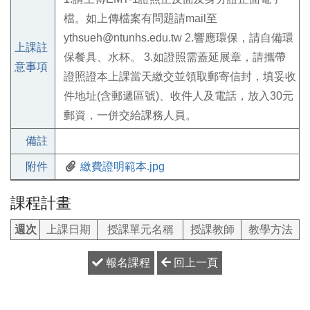
檔。如上傳檔案有問題請mail至
ythsueh@ntunhs.edu.tw 2.響應環保，請自備環
上課註
保餐具、水杯。 3.如證照需蓋延展章，請攜帶
意事項
證照證本上課當天繳交並領取郵寄信封，填妥收
件地址(含郵遞區號)、收件人及電話，放入30元
郵資，一併交給課務人員。
備註
附件
繳費證明範本.jpg
課程計畫
週次
上課日期
授課單元名稱
授課教師
教學方法
報名課程
回上一頁