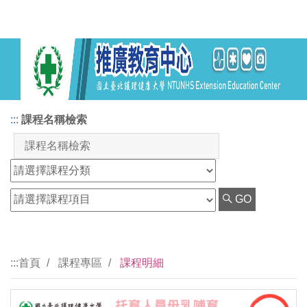
:::
課程名稱檢索
GO
:::
首頁
課程專區
課程明細