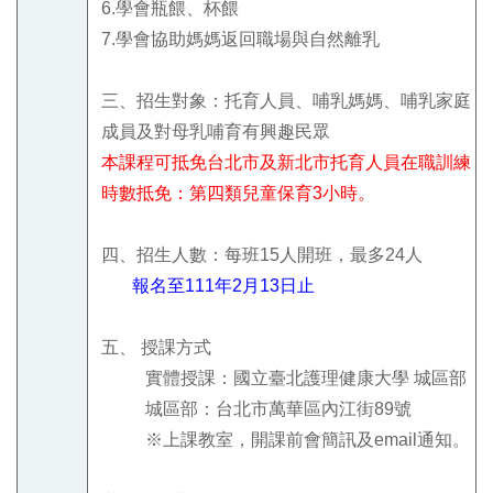
6.
學會
瓶餵、杯餵
7.
學會
協助媽媽返回職場與
自然離乳
三、招生對象：托育人員、哺乳媽媽、哺乳家庭
成員及對母乳哺育有興趣民眾
本課程可抵免台北市及新北市托育人員在職訓練
時數抵免：第四類兒童保育3小時。
四、招生人數：每班
15
人開班，最多
24
人
報名至111年2月13日止
五、
授課方式
實體授課：國立臺北護理健康大學 城區部
城區部：台北市萬華區內江街
89
號
※上課教室，開課前會簡訊及
email
通知。