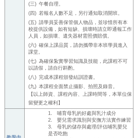
(三)
午餐自理。
(四)
若報名人數不足，另行通知取消開班。
(五)
請學員妥善保管個人物品，並珍惜所有本
校提供設備，如有短缺、損
壞時請立即通報工作
人員，如損壞、遺失器材需照價賠償。
(六)
確保上課品質，請勿攜帶非本班學員進入
課堂。
(七)
為確保紮實學習知識及技能，此課程不可
以請假，請自行斟酌。
(八)
完成本課程頒發結訓證書。
(九)
本課程全面禁止攝影、拍照及錄音
。
【以上師資、課程內容、上課時間等，本單位保
留變更之權利】
1.
哺育母乳的好處與乳汁成分
2.
嬰兒需求識別與安撫方法實作練習
3.
母乳的儲存與處理
/
評估哺乳嬰兒
是否吃飽
教學內